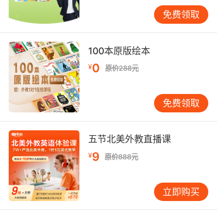
Hungry Caterpillar》共读时，外教既会要求孩
免费领取
子找出证明毛毛虫吃水果的原文依据，也会引导
联系生活中"制定计划"的经历。这种训练使孩子
的推理论证能力提高37%，据VIPKID学习行为分
100本原版绘本
析报告。
0
¥
原价288元
三、元认知培养：阅读策略的自主运用
优秀阅读者具备双重视角——既能沉浸文本又能
免费领取
监控理解过程。加州大学认知科学系开发的"阅读
思维可视化"训练，教会孩子使用"心智图"记录阅
读轨迹。VIPKID课程中的"阅读地图绘制"环节，
五节北美外教直播课
要求孩子用不同颜色标注故事要素：绿色标情节
发展，蓝色注人物特征，红色记疑难问题。数据
9
¥
原价888元
显示，持续训练的儿童，阅读复盘能力提升
68%。
立即购买
预测与验证是高级阅读策略。牛津大学Literacy
Research Center的追踪研究表明，系统训练"预