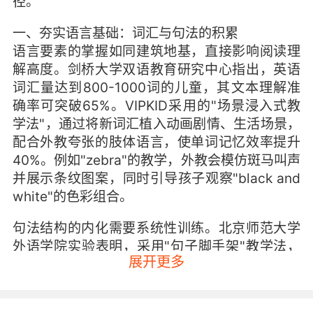
径。
一、夯实语言基础：词汇与句法的积累
语言要素的掌握如同建筑地基，直接影响阅读理
解高度。剑桥大学双语教育研究中心指出，英语
词汇量达到800-1000词的儿童，其文本理解准
确率可突破65%。VIPKID采用的"场景浸入式教
学法"，通过将新词汇植入动画剧情、生活场景，
配合外教夸张的肢体语言，使单词记忆效率提升
40%。例如"zebra"的教学，外教会模仿斑马叫声
并展示条纹图案，同时引导孩子观察"black and
white"的色彩组合。
句法结构的内化需要系统性训练。北京师范大学
外语学院实验表明，采用"句子脚手架"教学法，
展开更多
将长难句拆解为3-5个模块进行拼装练习，能使
8-10岁孩子的复杂句理解正确率提升至78%。
VIPKID课程中的"句子侦探游戏"，要求孩子通过