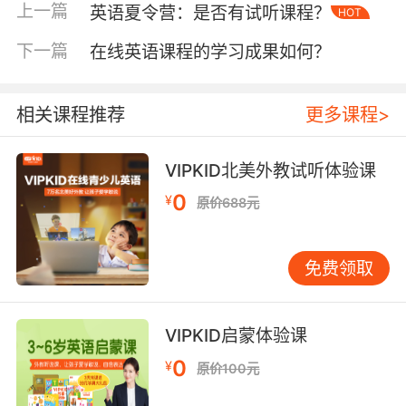
寻找主谓宾成分、识别连接词等方式破解句子密
上一篇
英语夏令营：是否有试听课程？
HOT
码，这种游戏化训练使语法规则转化为可操作的
下一篇
在线英语课程的学习成果如何？
思维工具。
二、互动式阅读：提问与讨论的技巧
相关课程推荐
更多课程>
阅读是双向对话的过程。哈佛大学教育研究院提
出"三级提问法"：基础层询问"what"事实信息，
进阶层探究"how"逻辑关系，启迪层讨论"why"价
VIPKID北美外教试听体验课
值判断。VIPKID外教在《Brown Bear》绘本教学
0
¥
原价688元
中，先引导孩子指认动物颜色（事实层），再追
问"Why does the bird sing?"（逻辑层），最后
延伸讨论"What can we learn from the
免费领取
animals?"（价值层）。数据显示，经过系统提问
训练的儿童，阅读细节捕捉能力提升52%。
VIPKID启蒙体验课
深度讨论需要搭建思维支架。斯坦福大学阅读实
0
¥
原价100元
验室研发的"双维度讨论模型"，建议从"文本证
据"和"个人经验"两个角度展开。在《The Very