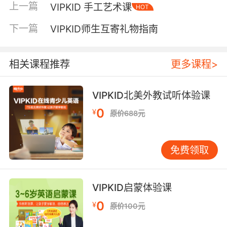
VIPKID强化学习效果的7大神器
上一篇
VIPKID 手工艺术课
HOT
下一篇
VIPKID师生互寄礼物指南
神器之一：【听力】
相关课程推荐
更多课程>
外教带你看世界
VIPKID北美外教试听体验课
0
¥
原价688元
外教带你看世界是一场
有趣的虚拟环球旅行
。在
观看视频的过程中，孩子可以跟随教学经验丰富
的VIPKID外教老师，前往未知的国度，体验歪果
免费领取
仁的日常生活。这可以大大激发孩子的好奇心与
学习的热情！孩子身临其境到不同的话题情景
中，强化主修课程体系中对应的课程主题，同时
VIPKID启蒙体验课
有效提升英语听力技能。课程中的重点单词/句型
0
¥
原价100元
会伴随老师讲解出现在视频画面里，通过生动的
画面帮助孩子巩固已学内容。