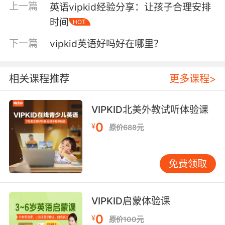
上一篇
的老师必须具备这些条件：来自北美、拥有本科以及以上
英语vipkid经验分享：让孩子合理安排
学习学历，还有就是要有1年以上的教学或者是教育辅导经
时间
HOT
验。先是筛选简历-基础面试-课程准备-模式课1面试-模式课
2面试-背景调查-信息审核，确保每一个外教都是优质的，
下一篇
vipkid英语好吗好在哪里？
可以为孩子的英语学习提供更加有效的帮助。
相关课程推荐
更多课程>
vipkid在线英语怎么样好不好三是有明确的教学目标
旨在将更多的孩子都培养成
“世界小公民”，学习与创
新、认知与视野、开放与协作、自信和责任、生活与职
VIPKID北美外教试听体验课
业、沟通与表达，全方案为提升孩子的学习水平以及学习
0
¥
原价688元
能力，让孩子全面认识这个世界，培养独立人格以及领导
能力。
免费领取
vipkid在线英语怎么样好不好四是有完善的课程体系
VIPKID启蒙体验课
Level 1~Level 7的课程每个阶段有每个阶段的学习目标和学
习重点，可以帮助孩子更好地学习英语、提升自我，构建
0
¥
原价100元
国际文化又能培养独立的批判思维。