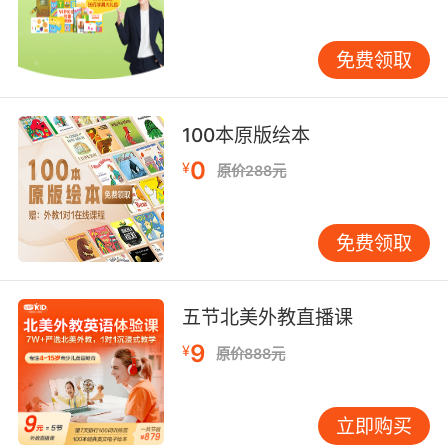
免费领取
100本原版绘本
0
¥
原价288元
免费领取
五节北美外教直播课
9
¥
原价888元
立即购买