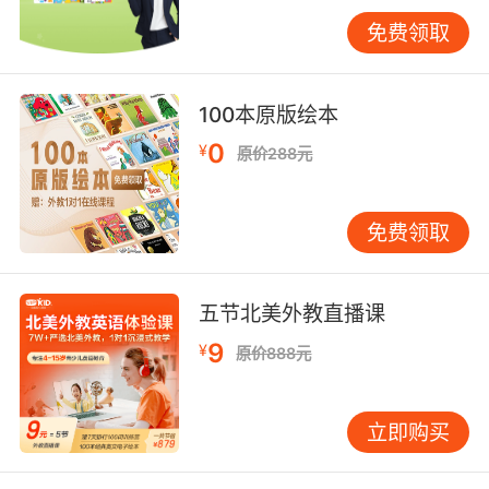
免费领取
vipkid效果怎么样好吗第三点
100本原版绘本
vipkid少儿英语培训机构采用浸入式教学打造类
0
¥
原价288元
母语环境，纯正的北美发音+多场景化的教学，可
以让孩子进入到仿母语的环境中。大家应该都知
道孩子的英语学习都是比较缺乏语言环境的，那
免费领取
么vipkid就是让孩子进入到这样的语言环境中，
在应用中学习语言，自然可以习得知识丰富的英
五节北美外教直播课
语。
9
¥
原价888元
vipkid效果怎么样好吗现在大家都知道了吧，希
立即购买
望通过以上分享大家都能更加了解vipkid。