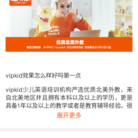
vipkid效果怎么样好吗第一点
vipkid少儿英语培训机构严选优质北美外教，来
自北美地区并且拥有本科以及以上的学历，更是
具备1年以及以上的教学或者是教育辅导经验。很
多外教拥有5年以上的教龄，更是不乏10~20年教
展开更多
龄的资深外教。那么一是可以为孩子带来纯正的
英语输入，更好地帮助孩子建立英语思维；二是
孩子在与孩子不断的交流互动中提升他们的听力