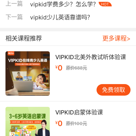
上一篇
vipkid学费多少？怎么学？
HOT
和口语，让孩子更好地真正掌握英语这门语言；
三是教学经验相当丰富的外教可以根据孩子的特
下一篇
vipkid少儿英语靠谱吗？
点因材施教，在教学的过程中也能根据孩子的学
习情况及时调整自己的教学计划，从而帮助孩子
相关课程推荐
更多课程>
更好地提升英语水平。
VIPKID北美外教试听体验课
vipkid效果怎么样好吗第二点
0
¥
原价688元
利用AI+大数据进行赋能教学，为孩子的英语形成
全场景的闭环。教——智能师生匹配系统、教师
免费领取
能力图谱、智能备课系统，学——个性规划的学
习内容和智能学习路径，评——学习报告反馈以
及课堂行为检测，测——自适应练习体系、机测/
VIPKID启蒙体验课
试听课自己第三方评测，练——语音练习以及能
0
¥
原价100元
量石激励计划。这样的闭环可以让孩子的学习效
率得到有效的提升，学习效果自然会更好。