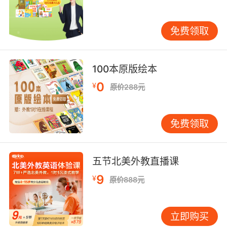
很多孩子在学习的时候总是瞻前顾后，一会忙这
个一会忙那个最后哪一项任务都没有做好。不科
免费领取
学的时间分配是导致学习效率低下的重要原因，
所以家长们要帮助孩子理清事情的重要与否。可
100本原版绘本
以在前一天晚上列出第二天的事项清单，分析其
重要性然后排序，也可以制作成表格先做主要的
0
¥
原价288元
事情，这样孩子自己心中也有数。对于时间的安
排也会更加合理，英语vipkid经验认为这也需要
家长的鼓励。
免费领取
五节北美外教直播课
最后英语vipkid希望大家知道的是时间是珍贵
9
¥
原价888元
的，当然时间也是平等的，想要在有限的24小时
之内更好地学习英语、提升自我，那么就要学习
会合理安排时间，这样不仅可以提升学习效率，
立即购买
更是可以为你的人生带来很多帮助。