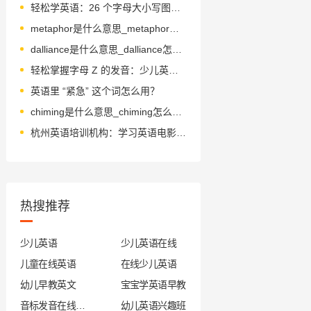
轻松学英语：26 个字母大小写图片趣味教学
metaphor是什么意思_metaphor怎么读_音标ˈmetəfə(r)
dalliance是什么意思_dalliance怎么读_音标ˈdælɪəns
轻松掌握字母 Z 的发音：少儿英语启蒙必备技巧
英语里 “紧急” 这个词怎么用？
chiming是什么意思_chiming怎么读_音标tʃaɪmɪŋ
杭州英语培训机构：学习英语电影推荐
热搜推荐
少儿英语
少儿英语在线
儿童在线英语
在线少儿英语
幼儿早教英文
宝宝学英语早教
音标发音在线试听
幼儿英语兴趣班