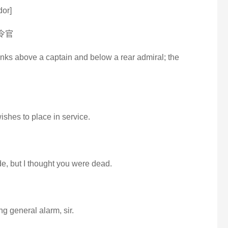
dor]
司令官
nks above a captain and below a rear admiral; the
shes to place in service.
e, but I thought you were dead.
g general alarm, sir.