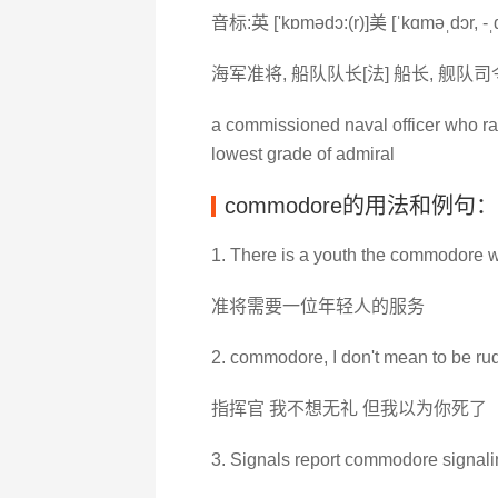
音标:英 ['kɒmədɔ:(r)]美 [ˈkɑməˌdɔr, -ˌ
海军准将, 船队队长[法] 船长, 舰队
a commissioned naval officer who ra
lowest grade of admiral
commodore的用法和例句：
1. There is a youth the commodore wi
准将需要一位年轻人的服务
2. commodore, I don't mean to be rud
指挥官 我不想无礼 但我以为你死了
3. Signals report commodore signalin