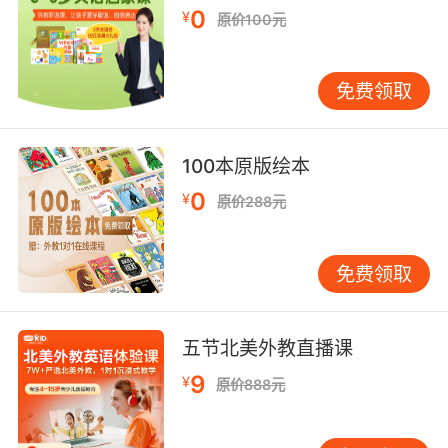
的教育都是要培养我们成为好的工作者，而非有创意
0
¥
原价100元
的思想家。那些充满着好奇心、能量充沛、想象力充
沛的孩子们被忽视了。
免费领取
100本原版绘本
0
¥
原价288元
免费领取
这5件事有危险，但我建议每个孩子都去做
五节北美外教直播课
9
¥
原价888元