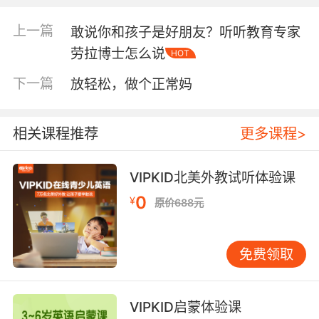
上一篇
敢说你和孩子是好朋友？听听教育专家
劳拉博士怎么说
HOT
下一篇
放轻松，做个正常妈
相关课程推荐
更多课程>
演讲者叫肯·罗宾森（Ken Robinson），是TED排名
VIPKID北美外教试听体验课
第一的演讲人，他的演讲「学校扼杀创造力」，有
0
¥
原价688元
3000多万次播放。
免费领取
他对公立教育体制的看法很特殊：我们从小到大接受
VIPKID启蒙体验课