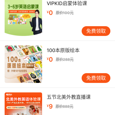
VIPKID启蒙体验课
1.Where is the department store around here?
0
¥
原价100元
请问附近的百货商店在哪里？
2. Are there any unusual things produced
免费领取
in there?
这里有什么特产吗？
3.Could you recommend a good shop？
能
100本原版绘本
为我介绍一个好商店吗？
0
¥
原价288元
4.Could you tell me how to get there?
能告
诉我怎么到那吗？
免费领取
5. Where can I buy some souvenirs?
在哪儿
能买到纪念品？
五节北美外教直播课
6. What time do you open/close?
9
你们几点
¥
原价888元