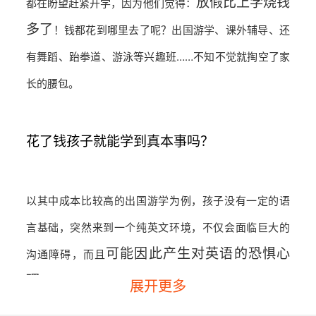
放假比上学烧钱
都在盼望赶紧开学，因为他们觉得：
多了
！
钱都花到哪里去了呢？出国游学、课外辅导、还
有舞蹈、跆拳道、游泳等兴趣班……不知不觉就掏空了家
长的腰包。
花了钱孩子就能学到真本事吗？
以其中成本比较高的出国游学为例，孩子没有一定的语
言基础，突然来到一个纯英文环境，不仅会面临巨大的
可能因此产生对英语的恐惧心
沟通障碍，而且
理
，影响以后的学习效果。
展开更多