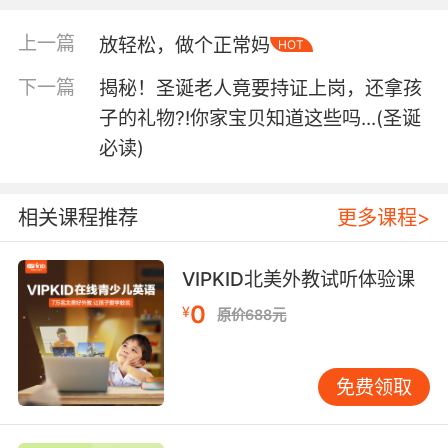
如何让高价的暑期游学物超所值呢？快来先看小编为您
上一篇
放轻松，做个正常妈
HOT
暑期出国一百问——下部
送上的“
”，提前做好知识
下一篇
揭秘！圣诞老人竟要持证上岗，还拿孩
上部：
月薪3万撑
积累，让孩子有话说、大胆说！（
子的礼物?!你家宝贝知道这些吗...(圣诞
不起孩子一个暑假？学会这个，旅行钱不白
必读)
花！ >>
相关课程推荐
更多课程>
VIPKID北美外教试听体验课
购物篇
0
¥
原价688元
免费领取
先找个好店