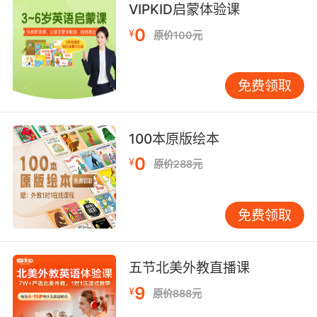
VIPKID启蒙体验课
0
¥
原价100元
免费领取
100本原版绘本
0
¥
原价288元
免费领取
五节北美外教直播课
9
¥
原价888元