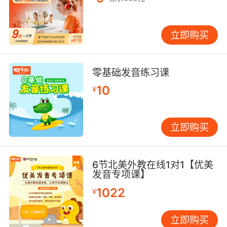
立即购买
零基础发音练习课
10
¥
亮点1
VIPKID外教原创自编
立即购买
自绘插图，独一无二
6节北美外教在线1对1【优美
发音专项课】
1022
¥
外教原创系列读物的作者和插画师都是来自VIPKID的
外教老师。
立即购买