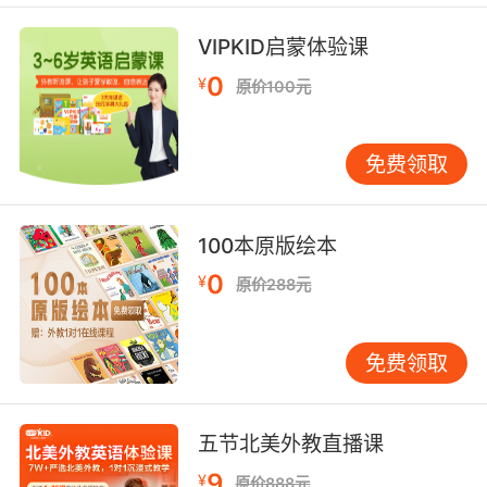
VIPKID启蒙体验课
0
¥
原价100元
VIPKID外教原创读物
免费领取
100本原版绘本
0
¥
原价288元
本系列读物全部由VIPKID北美外教原创，144本海量
快戳
读物，3大惊喜亮点，给宝贝们更优质的阅读，
免费领取
开看↓↓↓
五节北美外教直播课
9
¥
原价888元