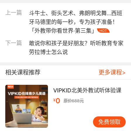
上一篇
斗牛士、街头艺术、弗朗明戈舞...西班
牙马德里的每一秒，专为孩子准备！
「外教带你看世界·第三集」
HOT
下一篇
敢说你和孩子是好朋友？听听教育专家
劳拉博士怎么说
相关课程推荐
更多课程>
VIPKID北美外教试听体验课
0
¥
原价688元
今年圣诞节，来自VIPKID的圣诞老人——北美外教
们，也精心准备，给小朋友送来了一
份惊喜大礼！
免费领取