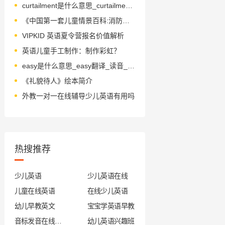
curtailment是什么意思_curtailment怎么读_音标kɜ-'teɪlmənt
《中国第一套儿童情景百科:消防员》绘本简介
VIPKID 英语夏令营报名价值解析
英语儿童手工制作：制作彩虹？
easy是什么意思_easy翻译_读音_用法_翻译
《礼貌待人》绘本简介
外教一对一在线辅导少儿英语有用吗
热搜推荐
少儿英语
少儿英语在线
儿童在线英语
在线少儿英语
幼儿早教英文
宝宝学英语早教
音标发音在线试听
幼儿英语兴趣班