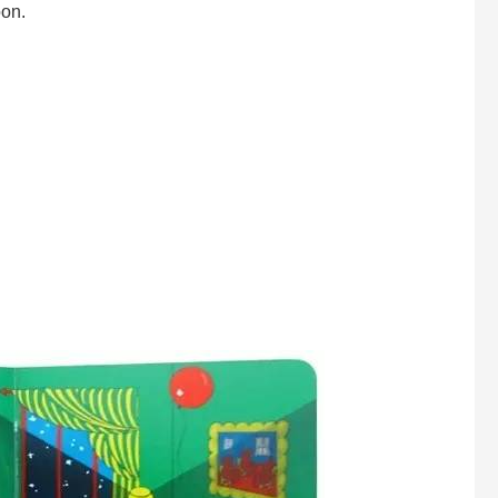
oon.
.