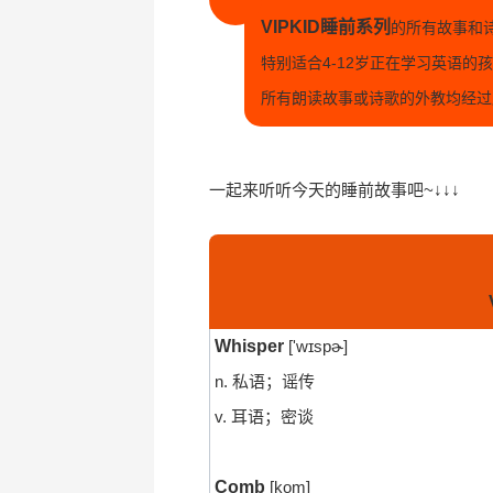
VIPKID睡前系列
的所有故事和
特别适合4-12岁正在学习英语的
所有朗读故事或诗歌的外教均经过
一起来听听今天的睡前故事吧~↓↓↓
Whisper
['wɪspɚ]
n. 私语；谣传
v. 耳语；密谈
Comb
[kom]