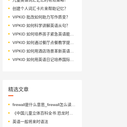
创建个人词汇卡片来帮助记忆？
VIPKID 批改如何助力写作质变？
VIPKID 如何科学讲解英语从句？
VIPKID 如何培养孩子紧急英语能力？
VIPKID 如何通过餐厅点餐教学提升少儿英语应用能力？
VIPKID 如何用酒店场景革新英语教学？
VIPKID 如何用英语日记培养国际化人才？
精选文章
firewall是什么意思_firewall怎么读_音标'faɪəwɔ-l
《中国儿童立体百科全书:恐龙时代》绘本简介
英语一般将来时语法