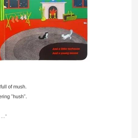
full of mush.
ering "hush".
…”