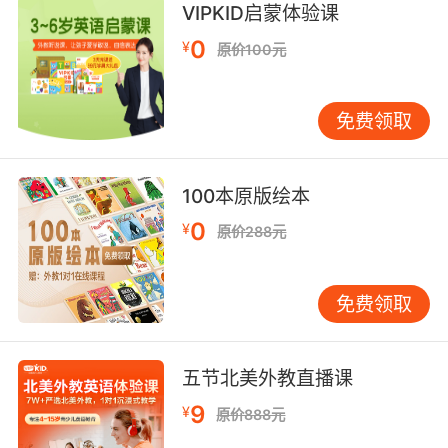
每两句句尾的词都是押韵的，可以让宝贝们
意哦，
VIPKID启蒙体验课
跟着音频朗读
0
，感受英文中的韵律之美。
¥
原价100元
免费领取
先来认识一下今天讲故事的北美外教
Amanda YJ老师
！
名师绝技
100本原版绘本
0
¥
Amanda YJ老师
来自美国，已获得硕士学位。老师在美国的学
原价288元
校里工作了18年，她喜欢和不同年龄段的孩子一起工作和学
免费领取
习。每当老师看到学生们在学校里学习新的技能，总是感到自
己的工作非常有价值。Amanda老师育有两个喜欢踢足球的儿
五节北美外教直播课
子，一有时间老师总会陪伴在他们身边。她的家里还养了两只
9
¥
原价888元
猫咪，充满了生活气息。老师本人喜欢读书，骑自行车，在户