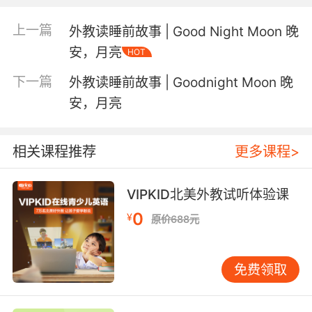
发
所有朗读故事或诗歌的外教均经过严格口语测试，
音标准
上一篇
外教读睡前故事 | Good Night Moon 晚
安，月亮
HOT
下一篇
外教读睡前故事 | Goodnight Moon 晚
安，月亮
《Goodnight Moon 晚安月亮》
应该是最著名的晚安故事了，
自问世以来，全球累计销量早已突破一千万册，而我们的外教
相关课程推荐
更多课程>
们也演绎了多个版本。
VIPKID北美外教试听体验课
0
¥
原价688元
不要小看这个故事，其中的技巧可不少呢，比如里面提到的东
西都是家庭里最常见的物品，由此带来的熟悉感会让宝贝觉得
免费领取
安全，进而逐渐平静下来，更利于快速入眠；还有一点值得注