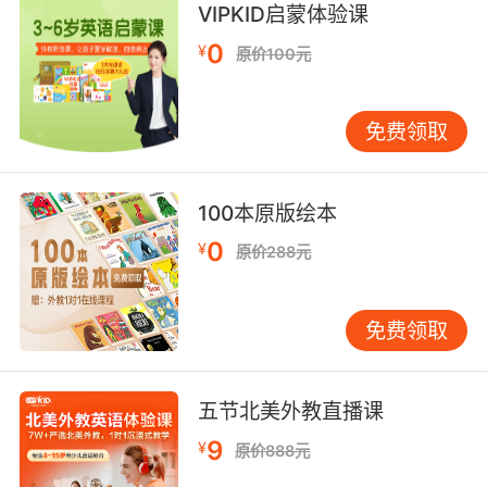
VIPKID启蒙体验课
0
¥
原价100元
免费领取
首先推荐这本卡爷爷的低幼无字书给小宝宝。一列
拥有10节车厢的火车，每节车厢都标着编号并载有
100本原版绘本
不同的动物，而躲在数字中、四处乱窜的小老鼠则
0
¥
原价288元
是这本书的主角！
免费领取
其实正是因
听说很多爸妈都对无字书感到头大，
为无字，书才有了更多被演绎的可能
，这
五节北美外教直播课
种“弹性”让人可以用不同的方式来发挥创意说故
9
¥
原价888元
事，真的是一本可以从小宝贝读到学龄前的绝佳读