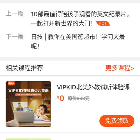
上一篇
10部最值得陪孩子观看的英文纪录片，
1）《123 to The Zoo 1,2,3 去动物园》
一起打开新世界的大门！
HOT
By Eric Carle
下一篇
日技 | 教你在美国逛超市！学问大着
呢！
难易程度：★
适读年龄：1岁+
相关课程推荐
更多课程>
VIPKID北美外教试听体验课
0
¥
原价688元
免费领取