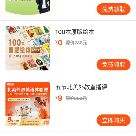
不看字幕也能猜个八九不离十。像《小猪佩奇》
免费领取
这类生活化动画就很合适，每集五分钟，场景贴
近孩子的日常经验，语言重复率高。每天看一两
集，看完之后把音频提取出来，在吃饭、玩玩
100本原版绘本
具、坐车的时候反复放给孩子听。眼睛看过的内
0
¥
原价288元
容，耳朵再听一遍，理解会更扎实。 到了五岁以
后，可以逐步加入自然拼读的训练。但这里要提
醒一句：自然拼读不是零基础就能上的。孩子得
免费领取
先积累至少一千个左右的听力词汇，再学拼读规
则才有意义。否则就算拼出来了，也不知道这个
词是什么意思，等于白拼。选自然拼读教材的时
五节北美外教直播课
候，挑那些编排清晰、练习量足的就行，不必追
9
¥
原价888元
求“原版进口”的标签。 六岁以上的孩子，如果前
面的启蒙做得扎实，这时候可以考虑引入一套综
合性的少儿英语教材，比如剑桥少儿英语系列的
立即购买
对应级别。但即便如此，分级读物的阅读也不要
停。教材解决的是“学得”的问题，分级读物解决