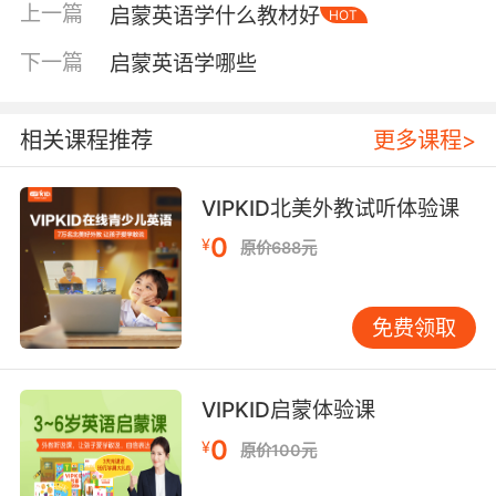
上一篇
启蒙英语学什么教材好
HOT
是“三遍法”。第一遍，家长指着图讲给孩子听，
用中文辅助理解也没关系，目的是让孩子明白故
下一篇
启蒙英语学哪些
事在说什么。第二遍，家长用英文读，孩子边看
图边听，建立语音和画面的对应。第三遍，放音
频让孩子自己翻书跟读，或者干脆合上书纯听。
相关课程推荐
更多课程>
每天十五到二十分钟，雷打不动。坚持三个月，
你会看到明显的变化。 光靠分级读物还不够。生
VIPKID北美外教试听体验课
活场景里的语言输入，效果往往比书本更直接。
0
¥
原价688元
吃饭的时候说一句“Time for dinner”，出门穿鞋
的时候来一句“Put on your shoes”，洗澡的时候
念叨“The water is warm”。这些话不需要教材来
免费领取
教，家长现学现用就行。孩子是在真实的情境中
听到这些话的，他不需要翻译，直接就能理解。
这种“活”的语言输入，是任何教材都替代不了
VIPKID启蒙体验课
的。 视听资源是第三个支柱。动画片、儿歌、绘
0
¥
原价100元
本视频，这些都可以成为日常输入的一部分。选
片的原则是：画面能充分解释台词的意思，孩子