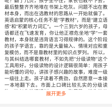
呢？翻了几页，孩子坐不住，家长也教不下去，
最后整整齐齐地堆在书架上吃灰。问题不出在教
材本身，而出在选教材的思路从一开始就偏了。
英语启蒙的核心任务不是“学教材”，而是“建立语
感”和“积累听力词汇”。一个三到六岁的孩子，母
语都还在飞速发育，你让他正襟危坐地“学”一套
教材，本身就是违背语言习得规律的。这个阶段
的孩子学语言，靠的是大量输入、情境对应和重
复模仿，而不是靠教材里的知识点罗列。 所以，
与其纠结选哪套教材，不如先把“分级读物”这个
工具用好。分级读物的设计逻辑很简单：用孩子
能听懂的词句，讲孩子感兴趣的故事，难度一级
一级往上走。孩子读着不费劲，自然愿意一本接
一本地翻下去。市面上口碑比较扎实的分级读
物，比如牛津阅读树、RAZ、海尼曼、培生幼儿
展开更多
英语，都是经过大量家庭验证过的选择。选哪一
套不是关键，关键是选定一套之后坚持读下去，
别今天换这套明天换那套。 怎么读呢？我的建议