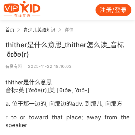
注册/登录
首页
青少儿英语知识
详情
thither是什么意思_thither怎么读_音标
ˈðɪðə(r)
有资有料 2025-11-22 18:10:03
thither是什么意思
音标:英 [ˈðɪðə(r)]美 [ˈθɪðɚ, ˈðɪð-]
a. 位于那一边的, 向那边的adv. 到那儿, 向那方
r to or toward that place; away from the
speaker