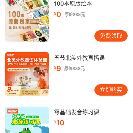
100本原版绘本
0
¥
原价288元
免费领取
五节北美外教直播课
9
¥
原价888元
立即购买
零基础发音练习课
10
¥