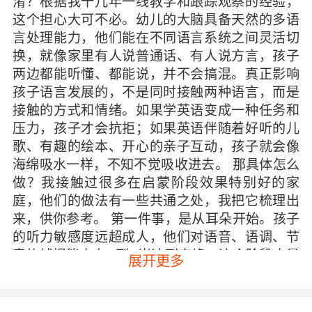
淆？根据我十几年一线教学和跟踪观察的经验，
这个担心大可不必。幼儿的大脑具备天然的多语
言处理能力，他们能在不同语言系统之间灵活切
换，就像家里有人说普通话、有人说方言，孩子
两边都能听懂、都能说，并不会搞混。真正影响
孩子语言发展的，不是同时接触两种语言，而是
接触的方式和情绪。如果学英语变成一种任务和
压力，孩子才会抗拒；如果英语伴随着好听的儿
歌、有趣的绘本、开心的亲子互动，孩子就会像
海绵吸水一样，不知不觉吸收进去。 那具体怎么
做？我接触过很多在启蒙阶段效果特别好的家
庭，他们的做法有一些共通之处，我把它梳理出
来，供你参考。 第一件事，是从耳朵开始。孩子
的听力敏感度远超成人，他们对语音、语调、节
奏的捕捉能力在3到6岁达到高峰。这个阶段大量
展开更多
输入原汁原味的英语声音，比急着教字母和单词
重要得多。每天固定一个时间段，比如早起后或
睡前，播放英语儿歌、童谣或简短的故事音频，