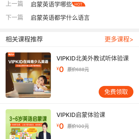
上一篇
启蒙英语学哪些
HOT
让孩子在玩玩具、搭积木的时候当作背景音来
听。不用强求孩子坐下来认真听，更不用考他们
下一篇
启蒙英语都学什么语言
听懂了没有。这种看似不经意的“磨耳朵”，其实
是在帮孩子的大脑搭建英语的语音神经网络。听
得足够多，将来发音和语感都会水到渠成。 第二
相关课程推荐
更多课程>
件事，是用绘本搭建理解的桥梁。选绘本有个简
单的原则：画面要能“讲”故事。也就是说，孩子
VIPKID北美外教试听体验课
光看图画就能大致猜出情节走向，这样的书即使
0
¥
原价688元
有英文句子，孩子也不会因为听不懂而焦虑。读
的时候，家长不必逐字逐句翻译，而是用夸张的
语调、丰富的表情和手指画面的动作，帮孩子把
免费领取
听到的声音和看到的情景对应起来。比如读到
“The dog is running”时，用手指着画面上奔跑的
小狗，嘴里模仿小狗跑动的声音，孩子立刻就能
VIPKID启蒙体验课
明白这句话在说什么。这种“可理解性输入”，是
0
¥
原价100元
语言习得最关键的一环。 第三件事，是把英语融
入日常互动。不必刻意搞成“上课”的样子，而是