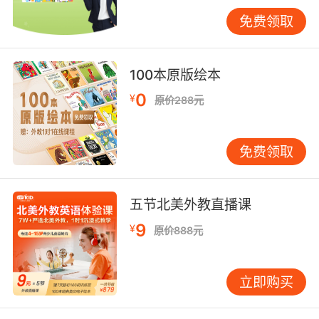
在生活场景里自然地夹带几句简单的英语。早上
免费领取
起床说一句“Good morning, time to wake up”，
出门穿鞋时说“Put on your shoes”，吃饭时指着
苹果说“Do you want an apple?”。这些短句重复
100本原版绘本
率高、场景固定，孩子很快就能听懂并模仿。我
0
¥
原价288元
见过一个三岁半的小朋友，妈妈每天洗澡时都跟
他说“Let’s take a bath”，两个星期后，孩子自己
跑到浴室门口就会蹦出这句话。这种在真实情境
免费领取
中学会的语言，记得最牢、用得最活。 还有一件
事容易被忽略，就是允许孩子有一段“沉默期”。
很多家长看到孩子听了几个月英语还是不开口，
五节北美外教直播课
就开始着急，觉得是不是方法不对。其实，孩子
9
¥
原价888元
在输出之前需要大量的输入积累，这个沉默期可
能持续半年甚至更长。就像他们学母语时，也是
听了整整一年多的“爸爸妈妈”，才慢慢开始往外
立即购买
蹦词。只要孩子愿意听、不排斥，就说明输入是
有效的。耐心等待，花开自有时。 说到这儿，我