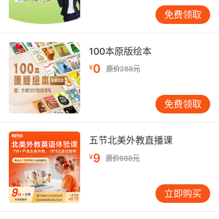
阶段不可或缺的辅助材料。儿歌解决的是语音敏
免费领取
感度的问题，动画解决的是场景化理解的问题。
这两样东西和分级阅读搭配使用，效果远好于单
独啃一套书。具体来说，每天可以安排十五分钟
100本原版绘本
儿歌时间、十五分钟动画时间，再加上十到十五
0
¥
原价288元
分钟的分级阅读，总量控制在四十分钟左右。这
个时长对三到六岁的孩子来说刚刚好，既不会造
成负担，又能保证持续的输入。 还有一点值得提
免费领取
醒：不要频繁换教材。我见过不少家长，牛津阅
读树读了一个月觉得进度慢，换成RAZ；RAZ读
了两周又听说海尼曼好，再换。这样换来换去，
五节北美外教直播课
孩子刚建立起来的阅读节奏就被打断了。选定一
9
¥
原价888元
套主线教材后，至少坚持三个月再评估效果。三
个月后如果发现孩子确实对这套书提不起兴趣，
那时候再考虑调整也不迟。 教材选对了、方法用
立即购买
对了，孩子的英语启蒙之路会顺畅很多。当然，
每个孩子的情况都不一样，书单和方法都需要根