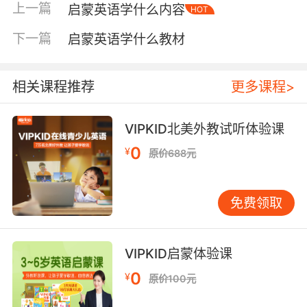
上一篇
启蒙英语学什么内容
HOT
容特别着迷。这套书更适合五岁以上、有一定认
知基础的孩子，或者那些已经通过儿歌绘本积累
下一篇
启蒙英语学什么教材
了少量听力词汇、需要系统提升的家庭。 海尼曼
被称为“开口神器”，这个外号不是白来的。它的
句型设计非常精巧，同一句式在不同场景中反复
相关课程推荐
更多课程>
出现，孩子读几本下来就能脱口而出。比如“I can
see the…”这个句型，会在动物园、公园、厨房等
VIPKID北美外教试听体验课
多个场景中轮番出现。如果你家孩子输入量够了
0
¥
原价688元
但迟迟不愿意开口说，海尼曼会是一个很好的突
破口。 选定了主线教材之后，怎么用才是关键。
很多家长买了书就让孩子跟读，这其实走偏了。
免费领取
启蒙阶段的教材使用顺序应该是：先听、再看、
后跟读。拿到一本新书，先让孩子听音频，可以
听两三遍，不要求跟读，只要求看着画面理解意
VIPKID启蒙体验课
思。等孩子对内容熟悉了，再尝试小声跟读。整
0
¥
原价100元
个过程不要纠音、不要翻译，保护孩子的兴趣比
什么都重要。 除了分级阅读，儿歌和动画是启蒙