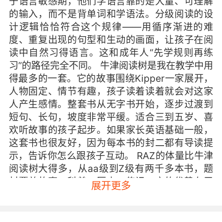
于语言敏感期，他们学语言靠的是大量、可理解
的输入，而不是背单词和学语法。分级阅读的设
计逻辑恰恰符合这个规律——用循序渐进的难
度、重复出现的句型和生动的画面，让孩子在阅
读中自然习得语言。这和成年人“先学规则再练
习”的路径完全不同。 牛津阅读树是我在教学中用
得最多的一套。它的故事围绕Kipper一家展开，
人物固定、情节有趣，孩子读着读着就会对这家
人产生感情。整套书从无字书开始，逐步过渡到
短句、长句，坡度非常平缓。适合三到五岁、喜
欢听故事的孩子起步。如果家长英语基础一般，
这套书也很友好，因为每本书的封二都有导读提
示，告诉你怎么跟孩子互动。 RAZ的体量比牛津
阅读树大得多，从aa级到Z级有两千多本书，题
材覆盖故事、科普、历史、传记。它的优势在于
展开更多
知识面广，而且每本书后面都配了阅读理解题。
我接触过一些对故事书不太感兴趣的孩子，反而
对RAZ里的动物、天文、交通工具这些非虚构内