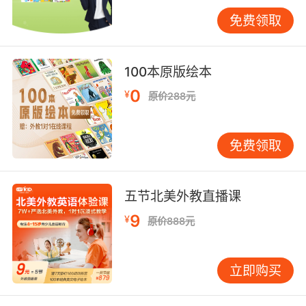
环，正是创造力生长的土壤。
免费领取
两者关联性探究
自然拼读与创造力的联结可从神经科学角度解
100本原版绘本
释。fMRI研究显示，拼读训练能激活大脑左半球
0
¥
的语言区，而创造性任务则依赖右半球的联想功
原价288元
能（Bishop, 2017）。当VIPKID课程通过儿歌、
韵律诗等跨通道刺激时，左右脑协同效应被放
免费领取
大，孩子不仅能快速解码“fly”的发音，还能联想
“sky”“why”等关联词汇，甚至编织出“A fly flew
by the sky, why?”的趣味句子——语言规则内化
五节北美外教直播课
为工具，创意表达随之涌现。
9
¥
原价888元
教育实践中，这种关联性体现在“输入—输出”的
转化效率上。VIPKID的数据显示，接受系统性拼
立即购买
读训练的儿童，在自由故事环节产出的复杂句式
比例提升37%，且更倾向于使用押韵、拟声等修