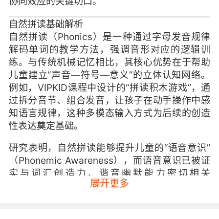
协同效应的关键切口。
自然拼读基础解析
自然拼读（Phonics）是一种通过字母发音规律
解码单词的教学方法，强调音形对应的逻辑训
练。与传统机械记忆相比，其核心优势在于帮助
儿童建立“声音—符号—意义”的立体认知网络。
例如，VIPKID课程中设计的“拼读积木游戏”，通
过拆分音节、组合发音，让孩子在动手操作中感
知语言规律，这种多模态输入方式为后续的创造
性表达奠定基础。
研究表明，自然拼读能够提升儿童的“语音意识”
（Phonemic Awareness），而语音意识已被证
实与词汇创造力、谐音幽默能力密切相关
展开更多
（Anastasopoulos & Grouws, 2020）。当孩子
掌握“c-a-t=cat”的拼读规则后，他们更容易尝试
“c-a-d=cad”等突破常规的组合，这种对规则的