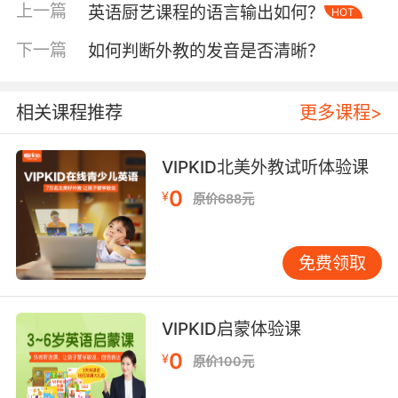
灵活运用正是创造力萌芽的标志。
上一篇
英语厨艺课程的语言输出如何？
HOT
下一篇
如何判断外教的发音是否清晰？
创造力培养路径
创造力的本质是“联想—重组—创新”的思维过
程。自然拼读通过强化音素分解能力，间接锻炼
相关课程推荐
更多课程>
了儿童的“思维颗粒度”。例如，VIPKID课堂上常
见的“单词变变变”活动，要求孩子将“bat”改为
“bet”“bit”，看似简单的替换实则训练了“保持结
VIPKID北美外教试听体验课
构、改变元素”的创造逻辑。这种能力迁移到绘
0
¥
原价688元
画、故事创作中，表现为更丰富的情节设计与细
节填充。
免费领取
心理学视角下，创造力需要“安全感”与“自主权”的
双重支撑（Amabile, 1996）。自然拼读的沉浸
式互动模式（如VIPKID的1对1情景对话）恰好提
VIPKID启蒙体验课
供低压力环境：孩子无需恐惧犯错，反而能通过
0
¥
原价100元
试错发现“apple”与“aple”的发音差异，进而大胆
创造“alp”等虚构词汇。这种“容错—探索”的循