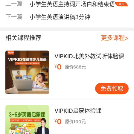
上一篇
小学生英语主持词开场白和结束语
HOT
讲主题。 自我介绍式开场适合比赛或正式场合。
比如"Hello everyone, my name is Li Ming from
下一篇
小学生英语演讲稿3分钟
Class 3, Grade 4. Today I’d like to talk about
my dream.“这种开场清晰明了，能让评委和听众
立即了解演讲者的基本信息。 在实际教学中，我
相关课程推荐
更多课程>
发现很多孩子开场白说得太急，像背书一样。这
往往是因为紧张，或者过度关注后面的内容。解
VIPKID北美外教试听体验课
决这个问题的方法很简单：让孩子在说开场白
0
¥
原价688元
时，眼睛看着听众，语速放慢，每个词都说清
楚。可以让孩子在家里对着镜子练习，或者录下
自己的演讲，看看开场时的表情和语气是否自
免费领取
然。 还有一个常见问题是开场白与主题衔接不自
然。比如孩子说完了"Good morning
everyone"之后，突然跳到"My favorite book is
VIPKID启蒙体验课
Harry Potter”，中间缺少过渡。好的衔接可以这
0
¥
原价100元
样处理：“Good morning everyone. Today, I
want to share something that brings me lots