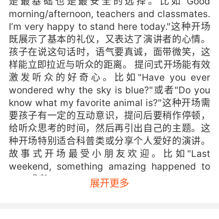
是最基础也是最安全的选择。比如"Good
morning/afternoon, teachers and classmates.
I’m very happy to stand here today."这种开场
既展示了基本的礼仪，又表达了演讲者的心情。
孩子在说这句话时，语气要真诚，面带微笑，这
样能立即拉近与听众的距离。 提问式开场能有效
激发听众的好奇心。比如"Have you ever
wondered why the sky is blue?"或者"Do you
know what my favorite animal is?"这种开场需
要孩子有一定的互动意识，提问后要稍作停顿，
给听众思考的时间，然后再引出自己的主题。这
种开场特别适合科普类或分享个人爱好的演讲。
故事式开场最受小朋友欢迎。比如"Last
weekend, something amazing happened to
me."或者"Once upon a time, there was a little
展开更多
rabbit who loved carrots."故事能立即吸引注意
力，尤其是当孩子用生动的语气讲述时。需要注
意的是，故事要简短，最好在30秒内就能引出演