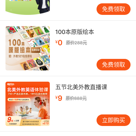
of joy - reading. And among all the books I’ve
免费领取
read, my favorite is Harry Potter.” 对于不同年
级的孩子，开场白的复杂程度应该有所区别。
一、二年级的孩子，开场白要尽量简单，比
100本原版绘本
如"Hello, I’m Wang Fang. I like cats."三、四年
0
¥
原价288元
级可以适当增加一些修饰，比如"Good
afternoon, dear teachers and friends. I’m very
excited to be here today to talk about my
免费领取
hobby."五、六年级的孩子则可以尝试更有创意的
开场，比如用一个小谜语或一个有趣的事实开
始。 在帮助孩子准备开场白时，家长可以注意这
五节北美外教直播课
几个要点。第一，开场白要符合孩子的性格。内
9
¥
原价888元
向的孩子可能更适合温和的问候式开场，外向的
孩子则可以尝试提问或故事式开场。第二，开场
白的长度要适中，一般3-5句话就够了，太长反
立即购买
而会分散注意力。第三，开场白中要有情感表
达，让孩子说出自己真实的感受，比如excited、