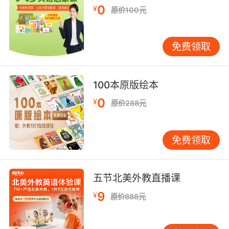
0
¥
原价100元
免费领取
100本原版绘本
0
¥
原价288元
免费领取
五节北美外教直播课
9
¥
原价888元