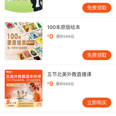
诵更重要。 另一个常见问题是发音错误。对于中
免费领取
国孩子来说，一些音素可能需要特别练习。我的
建议是，不必追求完美的发音，重要的是清晰可
懂。如果某个单词发音困难，可以用更简单的同
100本原版绘本
义词替代。 情境化练习提升实际应用能力 自我介
0
¥
原价288元
绍发生在具体的情境中。我们可以为孩子创造不
同的练习情境：在新班级的第一次见面、英语角
的交流活动、夏令营的分组介绍、甚至是在线英
免费领取
语课的互动环节。每个情境对自我介绍的要求略
有不同，这能帮助孩子学会灵活调整内容。 例
如，在正式场合可能需要更完整的介绍；在朋友
五节北美外教直播课
间的轻松场合，可以更多分享兴趣爱好。这种灵
9
¥
原价888元
活性是语言能力的重要组成部分。 鼓励个性化表
达 每个孩子都是独特的，他们的自我介绍也应该
反映这种独特性。除了基本信息外，可以鼓励孩
立即购买
子分享一个有趣的小故事、一个特别的才能、或
者一个未来的梦想。这些内容往往能让听众印象