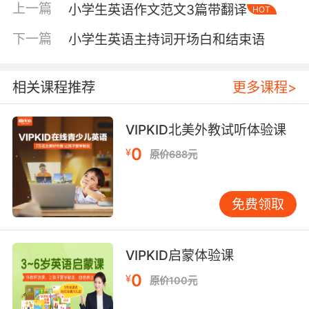
上一篇
小学生英语作文范文3篇带翻译
HOT
如在“爱好”部分，不要只是说“I like playing”，而
是具体到“I like playing basketball with my
下一篇
小学生英语主持词开场白和结束语
friends after school”或者“I like reading
storybooks about animals”。这些细节让自我介
绍变得生动真实。 分步练习，循序渐进 帮助孩子
相关课程推荐
更多课程>
准备时，可以分步进行。第一步是词汇准备，确
保孩子能准确说出姓名、年龄、家庭成员、爱好
VIPKID北美外教试听体验课
等关键词。第二步是句型练习，将词汇放入完整
0
¥
原价688元
句子中。第三步是连贯表达，把各个句子连接起
来，形成流畅的段落。 家长的角色是支持者和听
众。可以让孩子先对着镜子练习，然后对着家人
免费领取
练习，获得反馈。最后可以录制下来，一起回
看，找出可以改进的地方。 常见问题与应对策略
很多孩子会紧张，这是正常的。紧张往往源于对
VIPKID启蒙体验课
陌生语言的不自信。可以通过一些方法来缓解：
0
¥
原价100元
让孩子在开始前深呼吸；鼓励他们进行眼神交
流；提醒他们放慢语速，清晰的发音比快速的背