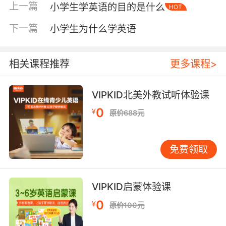
上一篇
小学生学英语的目的是什么
HOT
上，孩子们往往举手发言最积极，即使表达不完
美，也毫不在意，继续大胆尝试。这种勇气和自
下一篇
小学生为什么学英语
信本身就很宝贵，并能迁移到其他领域。 学习英
语还能反哺母语能力。当孩子系统地接触另一种
语言的结构时，会不自觉地对比两种语言的差
相关课程推荐
更多课程>
异，比如语序、时态和表达方式。这种对比增强
了孩子的“元语言意识”，即对语言本身规律的认
VIPKID北美外教试听体验课
识。学习英语的孩子往往对中文的语法结构更敏
0
¥
原价688元
感，这种思考表明他们在探究语言本质，有助于
成为更好的阅读者和写作者。 从学业发展看，早
期英语学习能为后续学习减轻负担。目前全国小
免费领取
学普遍从三年级开始正式开设英语课。如果孩子
在此之前毫无基础，初次接触课本时可能面对大
量生词和句子，容易产生挫败感。反之，若从低
VIPKID启蒙体验课
年级甚至更早开始接触，到三年级时孩子已积累
0
¥
原价100元
一定词汇量和基本语感，不是从零开始，而是站
在一个平台上继续提升。这种“时间红利”让孩子