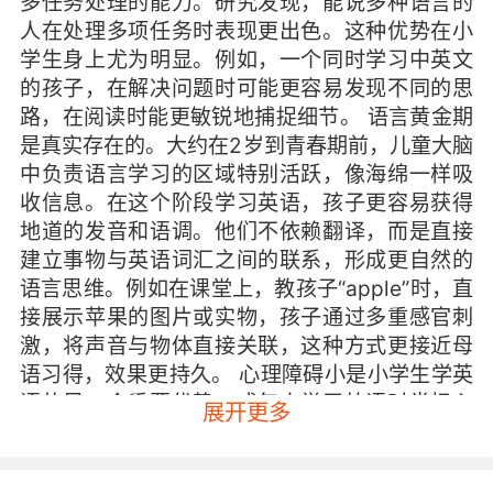
多任务处理的能力。研究发现，能说多种语言的
人在处理多项任务时表现更出色。这种优势在小
学生身上尤为明显。例如，一个同时学习中英文
的孩子，在解决问题时可能更容易发现不同的思
路，在阅读时能更敏锐地捕捉细节。 语言黄金期
是真实存在的。大约在2岁到青春期前，儿童大脑
中负责语言学习的区域特别活跃，像海绵一样吸
收信息。在这个阶段学习英语，孩子更容易获得
地道的发音和语调。他们不依赖翻译，而是直接
建立事物与英语词汇之间的联系，形成更自然的
语言思维。例如在课堂上，教孩子“apple”时，直
接展示苹果的图片或实物，孩子通过多重感官刺
激，将声音与物体直接关联，这种方式更接近母
语习得，效果更持久。 心理障碍小是小学生学英
语的另一个重要优势。成年人学习外语时常担心
展开更多
犯错、怕“丢面子”，但小学生没有这种负担。他
们敢于模仿，乐于尝试，说错了也不会尴尬。这
种开放的心态让语言学习变得轻松愉快。在课堂