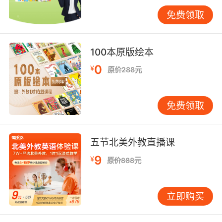
在学校英语学习中更加从容自信。 更重要的是，
免费领取
英语是一扇通向广阔世界的窗户。在全球化时
代，英语是国际交流、科技与文化传播的重要工
具。通过英语，孩子可以接触到原版的儿童文学
100本原版绘本
作品、科普读物和优质教育资源，理解不同文化
0
¥
原价288元
的思维方式，培养国际视野。例如，一个英语基
础好的学生能够阅读适合其年龄的英文原版章节
书，不仅提升了语言能力，还同步了解了历史、
免费领取
地理等跨学科知识，这是单一语言环境难以提供
的体验。 培养兴趣是关键。小学生学习英语不应
是沉重的负担，而应是一种愉快的探索。好的英
五节北美外教直播课
语教育会通过歌曲、游戏、故事、戏剧等生动形
9
¥
原价888元
式，让孩子在玩中学。比如，用英语玩听指令游
戏可以训练听力和反应；学唱英文儿歌能培养语
感和节奏感；表演英语短剧可锻炼表达与合作能
立即购买
力。当学习变得有趣时，孩子的内在动力自然会
被激发。 坚持比强度更重要。对小学生而言，每