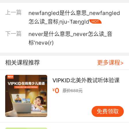
6. I thought our newbies would be
上一篇
newfangled是什么意思_newfangled
transcribing.
怎么读_音标ˌnju-ˈfæŋgld
HOT
我以为新招的人只负责抄录工作而已
下一篇
never是什么意思_never怎么读_音
标'nevə(r)
7. In three weeks, we're gonna be the
newbies.
相关课程推荐
更多课程>
再过三周 我们就成新人了
8. This is very rare for a newbie to beat me in
VIPKID北美外教试听体验课
a competition.
0
¥
原价688元
新手能在比赛中战胜我 非常少见
免费领取
9. Your two newbies and their hot friend.
你问的这两个新人和她们的性感朋友