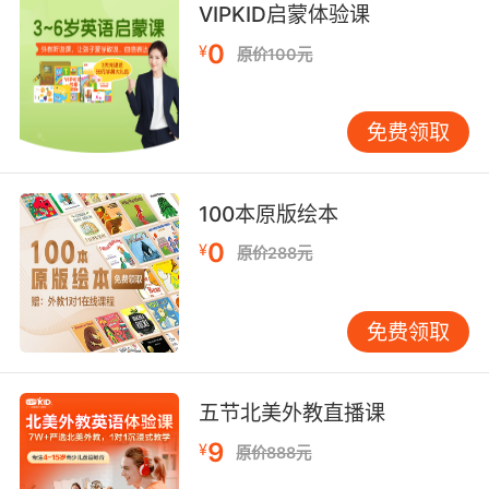
VIPKID启蒙体验课
10. All right, newbie. I like your attitude.
0
¥
原价100元
好啊 小菜鸟 我喜欢你的态度
免费领取
100本原版绘本
0
¥
原价288元
免费领取
五节北美外教直播课
9
¥
原价888元