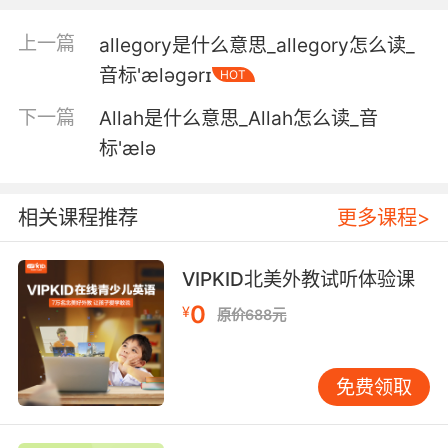
5. All I ask is for the promise of your
allegiance.
上一篇
allegory是什么意思_allegory怎么读_
我只希望你向我保证你的忠诚
音标'æləɡərɪ
HOT
下一篇
Allah是什么意思_Allah怎么读_音
6. You're gonna have to scrap for their
allegiance.
标'ælə
你得用拳头来得到他们的拥护
相关课程推荐
更多课程>
7. My allegiance has never been with the
witch.
VIPKID北美外教试听体验课
我自始至终都不会效忠于那个女巫
0
¥
原价688元
8. For your allegiance, we offer you the world.
免费领取
为了回报你的忠诚 我们向你提供全世界
9. My allegiance is to my family and to my