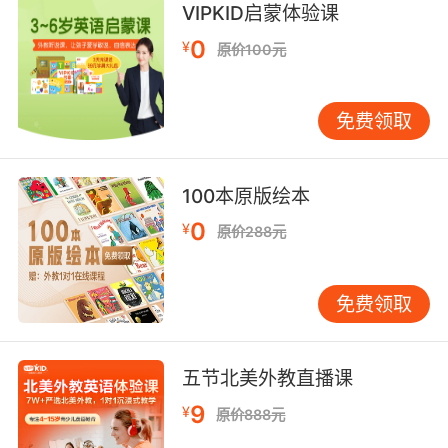
VIPKID启蒙体验课
people here.
0
¥
原价100元
我只效忠我的家庭 还有我在这里的族人
10. They're only bounty hunters;they have no
免费领取
allegiance.
他们只是赏金猎人，他们没有什么忠诚可言
100本原版绘本
0
¥
原价288元
免费领取
五节北美外教直播课
9
¥
原价888元