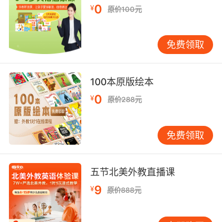
9. I'm alive, and it's over, and you did it.
0
¥
原价100元
我还活着 已经结束了 你做到了
免费领取
10. I would be alive if it wasn't for him.
要不是他 我现在还活着
100本原版绘本
0
¥
原价288元
免费领取
五节北美外教直播课
9
¥
原价888元