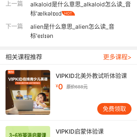
上一篇
alkaloid是什么意思_alkaloid怎么读_音
她还活着 真正地活着 即使只是一会儿
标'ælkəlɒɪd
HOT
5. I'm only alive because fate wants me alive.
下一篇
alien是什么意思_alien怎么读_音
标'eɪlɪən
我还活着是因为命运希望我活着
6. Rose, there's a man alive in the world who
相关课程推荐
更多课程>
wasn't alive before.
罗丝 有个原本应该死去的人现在还活着
VIPKID北美外教试听体验课
0
7. I will stay alive to keep them alive.
¥
原价688元
我会为了保护他们而活下去
免费领取
8. It's still alive, darling. It's still alive.
它还活着 亲爱的 它还活着
VIPKID启蒙体验课