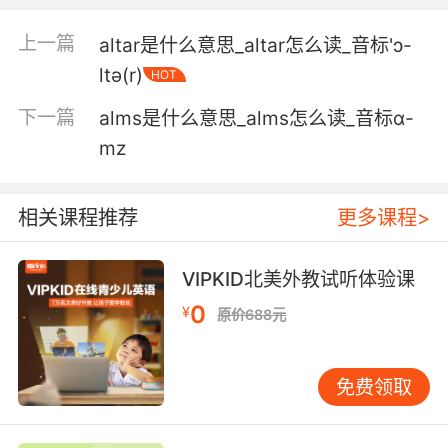
5. alright, alright, go, go, go, go, go.
上一篇
altar是什么意思_altar怎么读_音标'ɔ-
行了 走吧 快走快走
ltə(r)
HOT
6. alright, alright, it's that time we invite our
下一篇
alms是什么意思_alms怎么读_音标ɑ-
bride and groom down for their very first
dance as.
mz
好了 是时候请出我们的新娘和新郎 来跳他们的第
一支舞
相关课程推荐
更多课程>
7. alright, alright, homework done, pyjamas
VIPKID北美外教试听体验课
on, teeth brushed, time for bed.
0
¥
原价688元
好了 好了 作业做完了 睡衣穿上了 牙也刷了 该睡
觉了
免费领取
8. Yeah, I know, well on transformation nights,
it's alright, alright? I'm getting stressed out.