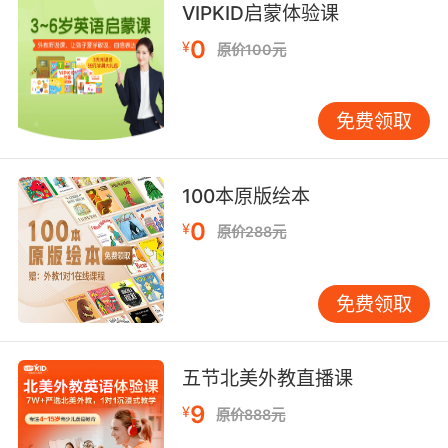
VIPKID启蒙体验课
我知道 但在变形之夜 没什么大不了的 好吗 我现
0
¥
原价100元
在压力很大
9. alright, so what I want you to do is get a
免费领取
team together, alright, and let's go back over
this coastline now.
好 我要你集合个小队 我们现在回去沿海岸搜索
100本原版绘本
0
¥
原价288元
10. I'm not doing this again, alright? I refuse.
我不要再来一次 我拒绝
免费领取
五节北美外教直播课
9
¥
原价888元