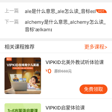
4. alexander said the tiger could still be close
by.
上一篇
ale是什么意思_ale怎么读_音标eɪl
HOT
下一篇
alchemy是什么意思_alchemy怎么读_
亚历山大说老虎可能还在附近
音标'ælkəmɪ
5. alexander, I borrowed this book of yours,
made a few alterations.
相关课程推荐
更多课程>
亚历山大 我借走了你的这本书 并做了一些改动
VIPKID北美外教试听体验课
6. alexander's rental car is parked behind this
building.
0
¥
原价688元
亚历山大的租车停在这幢楼后面
免费领取
7. alexander's reserve is roughly 80 square
miles in size.
VIPKID启蒙体验课
亚历山大的保护区约有两百平方千米