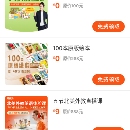
0
¥
原价100元
8. alexander picked up his rental car three
days ago and hasn't returned it.
免费领取
亚历山大是在三天前提的那辆租车 至今未还
9. alexander employed... the trebuchet, a
100本原版绘本
siege engine powered not by men but by a
0
counterweight.
¥
原价288元
亚历山大大帝使用了 抛石机 这种攻城机器不由人
力发动 靠的是平衡物
免费领取
五节北美外教直播课
9
¥
原价888元