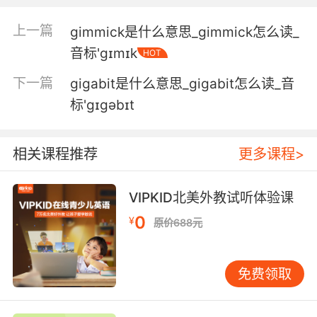
不要逗我笑 我现在可不能乱抖
上一篇
gimmick是什么意思_gimmick怎么读_
5. He's giggling because he can't believe his
音标'ɡɪmɪk
HOT
good luck.
下一篇
gigabit是什么意思_gigabit怎么读_音
他傻笑是因为他难以相信自己运气这么好
标'ɡɪɡəbɪt
6. She thought I meant on battlestar and
giggled.
相关课程推荐
更多课程>
她还以为我说的是太空堡垒 笑个不停
VIPKID北美外教试听体验课
7. giggles won't be a stupid name for a dj.
0
¥
原价688元
哪有DJ叫傻笑这种蠢名字的
8. playing a joke and she's giggling in the
免费领取
woods.