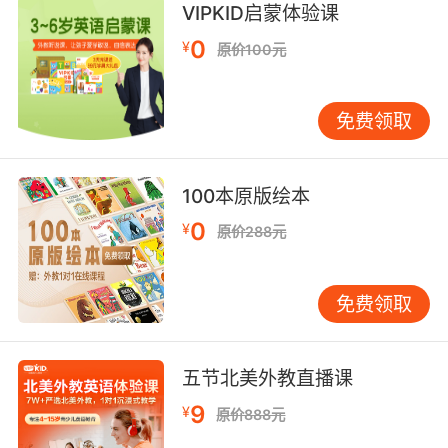
只是在闹着玩儿 在树林里开怀大笑
VIPKID启蒙体验课
9. It is amazing. It's so good it makes me
0
¥
原价100元
giggle.
超好吃 我都吃得傻笑起来了
免费领取
100本原版绘本
0
¥
原价288元
免费领取
五节北美外教直播课
9
¥
原价888元