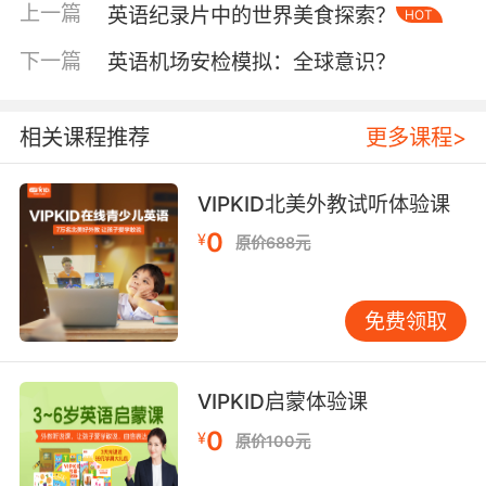
上一篇
英语纪录片中的世界美食探索？
HOT
金属探测器，英文称为“Metal Detector”，用于
检测旅客身上是否携带金属物品。当旅客通过
下一篇
英语机场安检模拟：全球意识？
时，若机器发出警报，安检人员会要求旅客进行
进一步检查。了解这一设备的英文表达，有助于
旅客在遇到类似情况时，能够准确理解并配合安
相关课程推荐
更多课程>
检人员的工作。
VIPKID北美外教试听体验课
二、设备英文标识与操作术语
0
¥
原价688元
除了设备名称，安检区域还布满了各种英文标识
和操作术语。熟悉这些词汇，对于提升安检效
率、减少沟通障碍具有重要意义。
免费领取
“Laptop/Notebook”（笔记本电脑）和“Liquids”
（液体）是安检中常见的分类指示。旅客在整理
VIPKID启蒙体验课
随身物品时，应按照这些指示将物品分类放置，
0
¥
原价100元
以便顺利通过安检。此外，“Shoes Removal”
（脱鞋）和“Jacket/Coat”（外套）等标识，也提