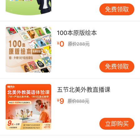
醒着旅客在安检前需要做好哪些准备。
免费领取
在操作术语方面，“Clear”（清空）和“Rescan”
（重新扫描）是安检人员常用的指令。当行李内
100本原版绘本
含有疑似违禁品时，安检人员可能会要求旅客
0
¥
“Clear the contents of your bag.”（清空您的包
原价288元
内物品），以便进行更详细的检查。而“Rescan”
则意味着需要对某件物品或某个区域进行再次扫
免费领取
描，以确保无遗漏。
三、设备功能与安检流程解析
五节北美外教直播课
深入理解安检设备的功能与安检流程，是提升安
9
¥
原价888元
检效率、保障航班安全的关键。在英语机场安检
模拟中，我们不仅要学习设备的英文名称与操作
术语，更要了解它们在整个安检流程中的作用。
立即购买
以X光机为例，其不仅能够检测行李内的金属物