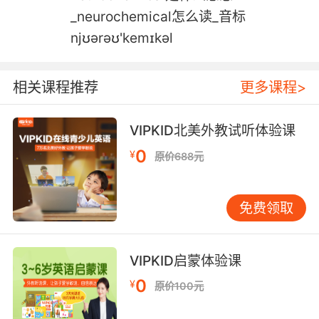
_neurochemical怎么读_音标
njʊərəʊ'kemɪkəl
相关课程推荐
更多课程>
VIPKID北美外教试听体验课
0
¥
原价688元
免费领取
VIPKID启蒙体验课
0
¥
原价100元