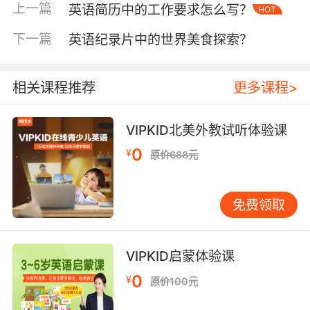
学员在观看纪录片时，能敏锐洞察那些看似奇特
上一篇
英语简历中的工作要求怎么写？
HOT
艺术行为背后的文化逻辑，知晓每一道色彩斑斓
下一篇
英语纪录片中的世界美食探索？
的服饰图案、每一个激昂的舞蹈动作，都是部落
历史、信仰与生活智慧的结晶，从而为艺术欣赏
开启扎实的知识大门。
相关课程推荐
更多课程>
剖析视觉语言，解锁艺术表现密码
英语纪录片的视觉语言丰富多样，镜头运用、光
VIPKID北美外教试听体验课
影调配、色彩组合皆是艺术表现的利器。在自然
0
¥
原价688元
纪录片领域，《地球脉动》堪称典范。其运用超
高清镜头，从广袤无垠的冰川全景，逐步推近到
一只北极熊瞳孔中的倒影，这种镜头的拉伸与特
免费领取
写转换，营造出震撼视觉冲击，引导观众聚焦地
球生态细节。VIPKID 的教学引导中，会专门设置
视觉语言分析环节，对比不同景别镜头效果，让
VIPKID启蒙体验课
学员体会全景构建宏大叙事、特写抒发细腻情感
0
¥
原价100元
的作用。