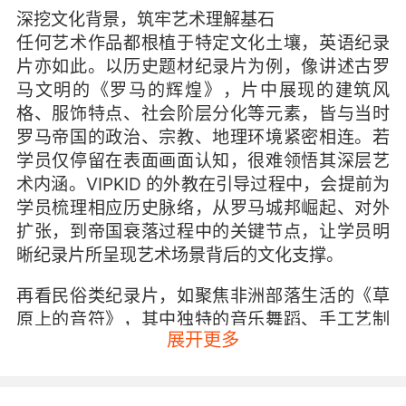
深挖文化背景，筑牢艺术理解基石
任何艺术作品都根植于特定文化土壤，英语纪录
片亦如此。以历史题材纪录片为例，像讲述古罗
马文明的《罗马的辉煌》，片中展现的建筑风
格、服饰特点、社会阶层分化等元素，皆与当时
罗马帝国的政治、宗教、地理环境紧密相连。若
学员仅停留在表面画面认知，很难领悟其深层艺
术内涵。VIPKID 的外教在引导过程中，会提前为
学员梳理相应历史脉络，从罗马城邦崛起、对外
扩张，到帝国衰落过程中的关键节点，让学员明
晰纪录片所呈现艺术场景背后的文化支撑。
再看民俗类纪录片，如聚焦非洲部落生活的《草
原上的音符》，其中独特的音乐舞蹈、手工艺制
展开更多
作、部落仪式，无不是非洲大陆悠久民俗文化的
外在彰显。外教借助图片、故事等形式，向学员
讲解非洲部落的信仰体系、家族传承规则，使得