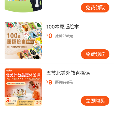
光影方面，纪录片常借光塑形、以影抒情。如在
免费领取
展现古老城堡的片段里，侧光勾勒墙壁斑驳纹
理，阴影投射在幽深走廊，瞬间赋予建筑神秘历
史气息。色彩运用更是精妙，战争题材纪录片
100本原版绘本
中，硝烟弥漫的战场主色调偏暗沉压抑，偶有血
0
¥
原价288元
色点缀，烘托残酷氛围；而描绘田园生活的片
子，则以明快清新色彩为主，传递宁静惬意。外
教通过实例对比、现场调色演示等方式，助力学
免费领取
员读懂纪录片用光配色的“无声语言”，洞悉创作
者如何凭借视觉元素编织艺术之网。
五节北美外教直播课
精研叙事技巧，领悟艺术架构巧思
优秀英语纪录片叙事犹如精彩故事，跌宕起伏、
9
¥
原价888元
引人入胜。以人物传记类纪录片《特斯拉：闪电
之子》为例，它并未平铺直叙讲述科学家生平，
立即购买
而是选取特斯拉关键发明、实验挫折、与同行竞
争等戏剧性节点，穿插人物内心独白、旁人评