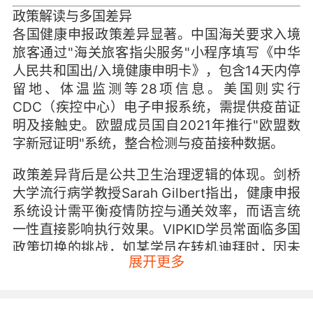
政策解读与多国差异
各国健康申报政策差异显著。中国海关要求入境
旅客通过"海关旅客指尖服务"小程序填写《中华
人民共和国出/入境健康申明卡》，包含14天内停
留地、体温监测等28项信息。美国则实行
CDC（疾控中心）电子申报系统，需提供疫苗证
明及接触史。欧盟成员国自2021年推行"欧盟数
字新冠证明"系统，整合检测与疫苗接种数据。
政策差异背后是公共卫生治理逻辑的体现。剑桥
大学流行病学教授Sarah Gilbert指出，健康申报
系统设计需平衡疫情防控与通关效率，而语言统
一性直接影响执行效果。VIPKID学员常面临多国
政策切换的挑战，如某学员在转机迪拜时，因未
展开更多
准确理解阿拉伯语版申报界面提示，险些错过联
程航班。这凸显英语作为国际通用语在复杂政策
环境中的桥梁作用。