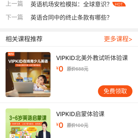
上一篇
英语机场安检模拟：全球意识？
HOT
英语沟通的核心价值
下一篇
英语合同中的终止条款有哪些？
安检场景中的英语应用具有高度专业化特征。芝
加哥机场管理局2022年调研显示，67%的沟通障
碍源于旅客对"quarantine requirements（隔离
相关课程推荐
更多课程>
要求）""epidemic prevention（防疫措施）"等
术语理解偏差。VIPKID教学案例库中，模拟安检
对话课程将"Please present your vaccination
VIPKID北美外教试听体验课
certificate（请出示疫苗证明）"等高频句式纳入
0
¥
原价688元
情景教学，通过角色扮演强化学员应急反应能
力。
免费领取
语言学家Stephen Krashen的输入假说理论在此
得到印证：当学习者接触真实场景下的"可理解性
输入"时，语言习得效率提升3倍。某VIPKID学员
VIPKID启蒙体验课
在东京成田机场遇到检疫官询问"Have you
0
¥
原价100元
visited any regions with variant cases in the
past 14 days？（过去14天是否去过变异病例地