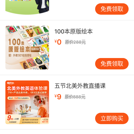
区？）"，因其在课堂中反复演练类似句式，得以
免费领取
快速准确回应。
常见误区双向解析
100本原版绘本
旅客认知偏差与执行漏洞形成双重挑战。误区
0
¥
一：将"health declaration"简单等同
原价288元
于"temperature check（体温检测）"。某
VIPKID家庭旅行案例显示，孩子误以为申报仅需
免费领取
测量体温，遗漏既往病史填写，导致全家被留观2
小时。误区二：过度依赖翻译软件。巴黎戴高乐
机场曾发生旅客使用机器翻译"否"回答"Are you
五节北美外教直播课
carrying live animals？（是否携带活体动
9
¥
物？）"，引发安检警报。
原价888元
破解之道在于系统性预案。VIPKID开发"三维准备
立即购买
法"：知识维度（政策研读）、技能维度（表单填
写模拟）、心理维度（压力场景演练）。数据显