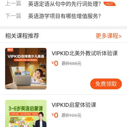
作一个变量，它会随着不同的商品和折扣而变
上一篇
英语定语从句中的先行词处理？
HOT
化。学生在熟悉的生活场景中更容易理解
下一篇
英语游学项目有哪些增值服务？
“variable”的概念，并且能够用英语表达如“The
price of the item is a variable.”（商品的价格是
一个变量。）这样的句子，加深对术语的理解和
相关课程推荐
更多课程>
记忆。
二、借助互动强化术语记忆
VIPKID北美外教试听体验课
互动式教学是VIPKID教学的一大特色，在英语编
0
¥
原价688元
程术语教学中也不例外。课堂上，教师会组织小
组竞赛活动，将学生分成若干小组，然后给出一
些编程相关的英文描述，让小组成员共同猜测对
免费领取
应的编程术语。例如，描述为“A set of
instructions that the computer follows to
perform a task.”（计算机遵循的执行任务的一组
VIPKID启蒙体验课
指令。）学生通过小组讨论、查阅资料等方式，
0
¥
原价100元
猜测出是“program”（程序）这一术语。这种互
动方式不仅能激发学生的学习兴趣，还能让他们