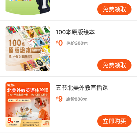
在竞争与合作中强化对术语的记忆。
免费领取
同时，师生之间的互动问答也非常重要。教师会
提出一些与编程术语相关的问题，如“What does
100本原版绘本
the term ‘function’ mean in programming?”
0
¥
原价288元
（在编程中，“function”这个术语是什么意思？）
引导学生用英语回答。通过这种方式，学生能够
及时检验自己对术语的理解程度，并且在回答问
免费领取
题的过程中，进一步巩固所学知识。教师还可以
根据学生的回答情况，给予针对性的反馈和指
导，帮助学生更好地掌握英语编程术语。
五节北美外教直播课
三、利用多媒体资源辅助教学
9
¥
原价888元
多媒体资源在英语编程术语教学中发挥着重要作
用。VIPKID平台上丰富多样的教学课件，为术语
立即购买
教学提供了有力支持。例如，在讲解“object”
（对象）这一术语时，教师会播放一段有趣的动