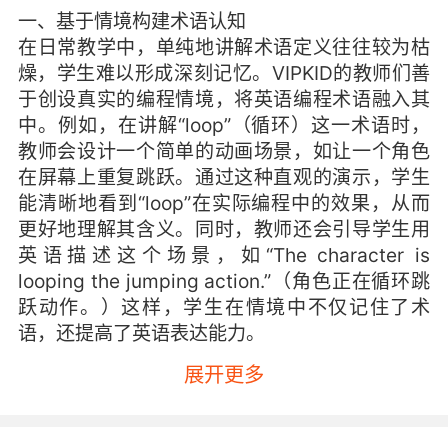
一、基于情境构建术语认知
在日常教学中，单纯地讲解术语定义往往较为枯
燥，学生难以形成深刻记忆。VIPKID的教师们善
于创设真实的编程情境，将英语编程术语融入其
中。例如，在讲解“loop”（循环）这一术语时，
教师会设计一个简单的动画场景，如让一个角色
在屏幕上重复跳跃。通过这种直观的演示，学生
能清晰地看到“loop”在实际编程中的效果，从而
更好地理解其含义。同时，教师还会引导学生用
英语描述这个场景，如“The character is
looping the jumping action.”（角色正在循环跳
跃动作。）这样，学生在情境中不仅记住了术
语，还提高了英语表达能力。
展开更多
此外，利用实际生活中的案例也能构建良好的术
语认知情境。比如，在讲解“variable”（变量）
时，教师可以以商店购物为例，将商品的价格看