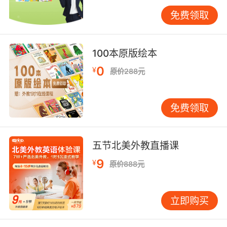
免费领取
二、核心功能实操：从登录到互动的全流程技巧
掌握设备的基础操作是保障学习流畅度的前提，
而深度功能挖掘则能显著提升课堂参与感。以下
100本原版绘本
以VIPKID平台为例，解析关键步骤的操作细节。
0
¥
原价288元
课前准备：设备检测与环境调试
正式上课前，需通过VIPKID客户端的“设备自检”
功能，检查摄像头、麦克风、扬声器是否正常。
免费领取
例如，测试麦克风时，系统会要求用户朗读一段
英文短句，若音量低于阈值则会提示调整。部分
五节北美外教直播课
家长曾反馈，孩子因未关闭其他应用的麦克风权
限，导致课堂中声音断断续续（VIPKID用户调研
9
¥
原价888元
数据，2023）。
解决方案
：在手机设置中关闭非必要应用的麦克
风权限，并将VIPKID设为“始终允许”；使用有线
立即购买
耳机可减少环境噪音干扰，尤其适合在嘈杂环境
中上课。