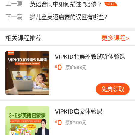
限，可能导致口语练习时声音清晰度不足。研究
上一篇
英语合同中如何描述 “赔偿”？
HOT
显示，超过60%的线上语言学习者认为屏幕尺寸
直接影响学习专注度（教育部《2022在线教育设
下一篇
岁儿童英语启蒙的误区有哪些？
备使用报告》）。
应对策略
：优先选择屏幕大于6英寸的设备，并搭
相关课程推荐
更多课程>
配蓝牙键盘输入单词；将设备固定在支架上，保
持与眼睛平行，减少颈椎疲劳。
VIPKID北美外教试听体验课
电脑端的稳定性与扩展性
0
¥
原价688元
PC或Mac电脑在处理高清视频、多任务操作（如
边听课边记笔记）时更具优势。VIPKID的互动白
板功能在电脑端支持手写轨迹实时同步，这对纠
免费领取
正孩子书写习惯尤为重要。但部分低配置电脑可
能出现卡顿，尤其在网络不佳时，视频延迟会干
扰师生对话节奏。
VIPKID启蒙体验课
优化建议
：使用Chrome浏览器并关闭后台程
0
¥
原价100元
序，确保设备内存占用率低于50%；定期清理缓
存文件，避免课件加载缓慢。