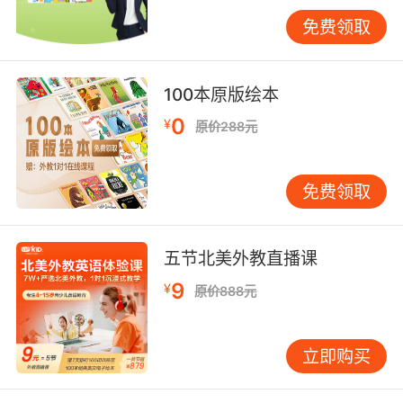
还可以利用电子设备进行自我测试，现在有许多
免费领取
英语学习软件都具备单词测试功能，它们会根据
艾宾浩斯遗忘曲线为我们量身定制测试计划，智
能地推送那些即将被遗忘或者掌握还不牢固的单
100本原版绘本
词。而且软件通常会统计我们的答题正确率，方
0
¥
原价288元
便我们直观地了解自己的学习进度和薄弱环节，
以便有针对性地进行复习强化。另外，我们也可
以进行书面的自我测试，比如学完一个单元的单
免费领取
词后，自己设计一份简单的试卷，包含填空、选
择、拼写等题型，通过模拟考试场景来检验自己
的单词掌握程度，做完后再认真对照答案分析错
五节北美外教直播课
题原因，查漏补缺。
9
¥
原价888元
自我测试法的效果提升
要想让自我测试法发挥出最佳效果，还需要掌握
立即购买
一些小技巧。首先是测试的频率要适中，不能过
于密集也不能太过稀疏。如果测试过于频繁，可