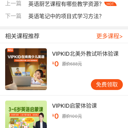
一个个单词及其释义，而是通过自我提问、自我
上一篇
英语厨艺课程有哪些教学资源？
HOT
解答的方式，深度参与到记忆的过程中。这种主
下一篇
英语笔记中的项目式学习方法？
动性使得我们对单词的理解不再停留在表面，而
是会去思考单词的用法、搭配以及在不同语境中
的含义，从而更全面地掌握单词，为后续的灵活
相关课程推荐
更多课程>
运用打下坚实基础。
自我测试法的实践操作
VIPKID北美外教试听体验课
在实际操作中，自我测试法有着多样的形式，可
0
¥
原价688元
以根据不同的学习场景和需求灵活运用。一种常
见的形式是制作单词卡片，一面写单词，一面写
释义、例句等，然后随机抽取卡片进行自我提
免费领取
问。比如，在学习关于动物的英语单词时，把
“elephant”“giraffe”“kangaroo” 等单词分别写在
卡片上，随时拿出来考考自己，看到单词能快速
VIPKID启蒙体验课
说出释义，看到释义能准确说出单词，这样的互
0
¥
原价100元
动式学习既有趣又有效。