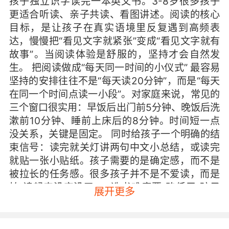
孩子独立识字读完一本英文书。3-8岁很多孩子
更适合听读、亲子共读、看图讲述。阅读的核心
目标，是让孩子在真实语境里反复遇到高频表
达，慢慢把“看见文字就紧张”变成“看见文字就有
故事”。当阅读体验是舒服的，坚持才会自然发
生。 把阅读做成“每天同一时间的小仪式” 最容易
坚持的安排往往不是“每天读20分钟”，而是“每天
在同一个时间点读一小段”。对家庭来说，常见的
三个窗口很实用：早饭后出门前5分钟、晚饭后洗
漱前10分钟、睡前上床后的8分钟。时间短一点
没关系，关键是固定。 同时给孩子一个明确的结
束信号：读完就关灯讲两句中文小总结，或读完
就贴一张小贴纸。孩子需要的是确定感，而不是
被拉长的任务感。很多孩子并不是不爱读，而是
怕“读起来没完没了”。 选书难度要“略低于”孩子
展开更多
能力 坚持阅读最大的绊脚石，是书选得太难。家
长常希望一本书“值回票价”，结果词汇密度高、
句子长、情节推进慢，孩子只能靠猜，猜不动就