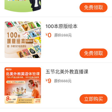
一页做指读。 家长用手指跟着文字走，孩子跟着
免费领取
看，不要求认字，但让他知道“声音和文字是对应
的”。不少孩子的文字敏感度，就是在这种指读里
慢慢长出来的。 同一本书用这三步循环三天到一
100本原版绘本
周很正常。重复不是浪费时间，恰恰是语言输入
0
¥
原价288元
最有效的方式。孩子能背下来也没关系，背下来
说明他抓住了语言块，下一次遇到类似表达会更
快理解。 用“可见的进步”替代“抽象的目标” 家长
免费领取
常给孩子定太抽象的目标：一个月读完几本、背
多少单词。孩子感受不到“我变强了”，坚持自然
会松动。更可行的是让进步可见、可触摸。 可以
五节北美外教直播课
做一个“阅读小轨道”：一周七格，每天读完在当
9
¥
原价888元
天画一个小图标（太阳、星星、恐龙都行）。周
末不一定要物质奖励，也可以换成“周日由你选一
本书当主角”“你来当老师读给爸爸听”。孩子最需
立即购买
要的是被看见，而不是被考核。 如果孩子到了6-
10岁，开始能独立读一点，可以加一个“微任