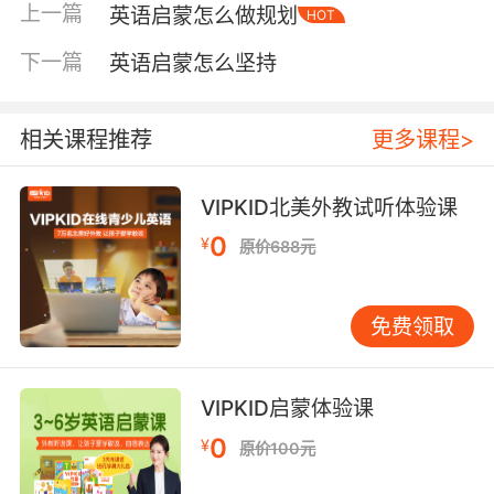
上一篇
英语启蒙怎么做规划
HOT
开始抗拒。启蒙阶段更适合“孩子能听懂七八成”
的书：图能帮忙理解，句型重复，页数不长，读
下一篇
英语启蒙怎么坚持
完有成就感。 一个简单判断法：翻开一页，如果
家长读英文时需要频繁停下来解释，或孩子连续
两三页都只能盯图不跟读，多半偏难。偏难的书
相关课程推荐
更多课程>
不是不能读，但要换成“家长讲故事”为主，不要
要求孩子跟读或指出单词，把它当作亲子听故
VIPKID北美外教试听体验课
事，而不是孩子的阅读任务。 读法要轻：一套“三
0
¥
原价688元
步共读”长期复用 很多家庭卡在“到底怎么读才算
读”。建议用一套轻量、固定、可复制的共读方
式，越简单越容易坚持。 第一遍：家长读，孩子
免费领取
听。 看图就好，语速放慢、语气夸张一点，把故
事的情绪和节奏先立住。听懂多少不是重点，先
让孩子觉得“这本书有意思”。 第二遍：留空让孩
VIPKID启蒙体验课
子补一个词。 例如每次出现“Good night, ___”，
0
¥
原价100元
孩子只要说出最后一个词就算参与成功。参与感
会把孩子从“被动听”拉到“主动等”。 第三遍：选