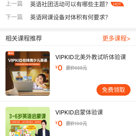
率，保障机场的正常运转。
上一篇
英语社团活动可以有哪些主题？
HOT
二、身份验证的具体流程
下一篇
英语网课设备对体积有何要求？
在英语机场安检模拟中，身份验证有着一套较为
固定的流程。首先是证件查验环节，乘客需要出
相关课程推荐
更多课程>
示有效的身份证件，如护照等。安检人员会仔细
核对护照上的照片、姓名、出生日期等关键信息
与乘客本人是否相符。这一步骤不仅考验乘客对
VIPKID北美外教试听体验课
英语指令的理解，如“Please show me your
0
¥
原价688元
passport.”（请出示您的护照），也要求安检人
员具备准确的英语交流能力，以便清晰地告知乘
客相关要求。
免费领取
接着是登机牌信息核对，安检人员会查看登机牌
上的航班号、座位号等信息与乘客所持证件及口
VIPKID启蒙体验课
头表述是否一致。在这个过程中，可能会出现一
0
¥
原价100元
些特殊情况，比如乘客不小心拿错登机牌或者证
件信息有误等。此时，就需要双方良好的英语沟