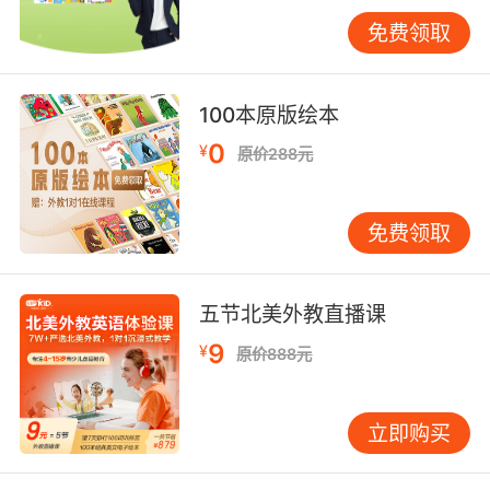
通能力来解决问题，例如乘客可以说“I think
免费领取
there might be a mistake. Let me check
again.”（我觉得可能出错了，让我再检查一
下）。
100本原版绘本
最后是身份信息登记与录入环节，对于一些特殊
0
¥
原价288元
旅客或者存在疑问的情况，安检人员会将相关信
息进一步登记到系统中，以便后续查询和追踪。
免费领取
这就要求安检人员熟练掌握英语输入以及相关系
统操作的英语术语，确保信息准确无误地录入。
三、身份验证中的英语交流要点
五节北美外教直播课
在英语机场安检模拟的身份验证过程中，英语交
9
¥
原价888元
流至关重要。一方面，安检人员需要使用清晰、
简洁且标准的英语指令引导乘客。例如，“Step
forward and present your ID card.”（向前一步
立即购买
并出示您的身份证）这样的指令要让乘客能够迅
速理解并做出正确反应。而且，对于不同国家和