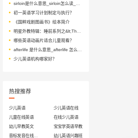
sirloin是什么意思_sirloin怎么读_音标ˈsɜ-ˌlɒɪn
初一英语学习计划制定与执行？
《国粹戏剧图画书》绘本简介
明星外教特辑：睡前系列之&lt;The Runaway Bunny 逃家小兔&gt;
哪些英语动画片适合儿童观看？
afterlife 是什么意思_afterlife 怎么读_音标ˈɑ-ftəlaɪf
少儿英语机构哪家好？
热搜推荐
少儿英语
少儿英语在线
儿童在线英语
在线少儿英语
幼儿早教英文
宝宝学英语早教
音标发音在线试听
幼儿英语兴趣班