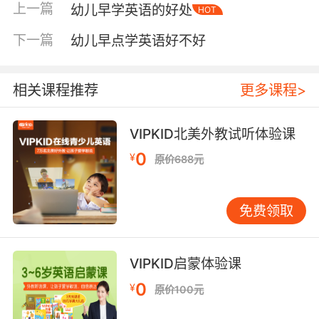
上一篇
幼儿早学英语的好处
HOT
能力等方面往往表现出优势。当然，这需要家长
注意两种语言的输入质量，确保孩子有足够机会
下一篇
幼儿早点学英语好不好
使用母语。 不过，早期英语学习确实存在潜在风
险，需家长警惕。最大风险是方法不当导致孩子
失去兴趣。若家长过于焦虑，过早要求孩子认
相关课程推荐
更多课程>
字、背单词、学语法，将语言学习变成枯燥任
务，孩子可能产生抵触情绪。另一风险是语言环
VIPKID北美外教试听体验课
境的持续性不足。语言学习需要经常性刺激和运
0
¥
原价688元
用，若只是偶尔上课而平时全无接触，效果会大
打折扣。 成功的关键往往不在于开始年龄多早，
而在于学习方式是否符合孩子的心理特点。一个4
免费领取
岁孩子，若每天能在父母陪伴下听15分钟英文故
事，玩20分钟英语游戏，一年积累的听力词汇可
能超过500个，且对英语保持浓厚兴趣。相反，
VIPKID启蒙体验课
若同龄孩子每周被逼上两节枯燥语法课，可能很
0
¥
原价100元
快就开始讨厌英语。 对于不同年龄段幼儿，英语
启蒙重点应有所不同。0-2岁宝宝，主要提供丰富