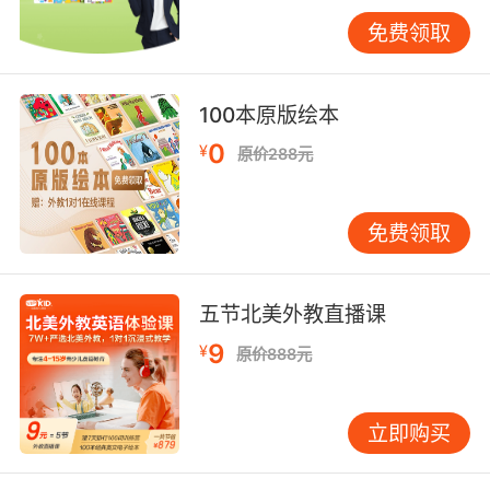
的语言输入，让其熟悉英语的声音模式。2-4岁
免费领取
幼儿，可开始简单互动，如指认物品、执行指
令。4-6岁孩子，可进行更有主题性的学习，如
通过绘本故事学习相关词汇，或通过角色扮演练
100本原版绘本
习简单对话。 家长在孩子的早期英语学习中扮演
0
¥
原价288元
着至关重要的角色。你们无需是英语专家，但需
成为孩子学习的支持者和陪伴者。最重要的是为
孩子创造积极的语言体验，让其感受到英语是通
免费领取
往更广阔世界的一扇窗，而非一项必须完成的任
务。可从孩子感兴趣的主题入手，如动物、交通
工具等，通过歌曲、游戏、手工等多种形式，让
五节北美外教直播课
孩子在玩中学。 选择教育机构或课程时，家长需
9
¥
原价888元
特别关注教学理念和方法。好的早期英语课程应
尊重孩子的年龄特点，以培养兴趣和语感为主要
目标，而非追求速成。课程应提供足够的互动机
立即购买
会，让孩子在真实的交流情境中运用语言。教师
需有与幼儿相处的经验，懂得如何用孩子能理解