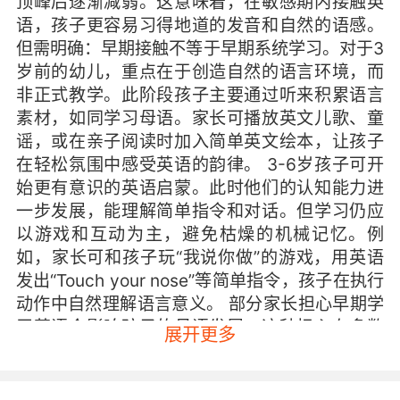
顶峰后逐渐减弱。这意味着，在敏感期内接触英
语，孩子更容易习得地道的发音和自然的语感。
但需明确：早期接触不等于早期系统学习。对于3
岁前的幼儿，重点在于创造自然的语言环境，而
非正式教学。此阶段孩子主要通过听来积累语言
素材，如同学习母语。家长可播放英文儿歌、童
谣，或在亲子阅读时加入简单英文绘本，让孩子
在轻松氛围中感受英语的韵律。 3-6岁孩子可开
始更有意识的英语启蒙。此时他们的认知能力进
一步发展，能理解简单指令和对话。但学习仍应
以游戏和互动为主，避免枯燥的机械记忆。例
如，家长可和孩子玩“我说你做”的游戏，用英语
发出“Touch your nose”等简单指令，孩子在执行
动作中自然理解语言意义。 部分家长担心早期学
习英语会影响孩子的母语发展。这种担心在多数
展开更多
情况下是不必要的。研究表明，在平衡的双语环
境中成长的孩子，两种语言系统可和谐共存，甚
至相互促进。双语儿童在认知灵活性、问题解决