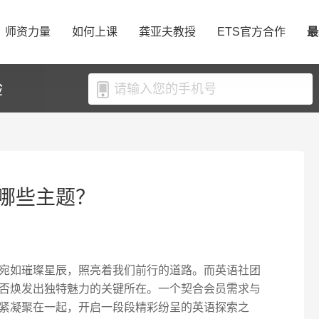
师资力量
如何上课
龚亚夫教授
ETS官方合作
最
验
哪些主题？
宛如璀璨星辰，照亮着我们前行的道路。而英语社团
否焕发出独特魅力的关键所在。一个契合会员需求与
紧凝聚在一起，开启一段段精彩纷呈的英语探索之