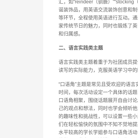
汇，如“reindeer（驯鹿）”“stoc
诞装饰品，用英语交流装饰创意和制
等环节，全程使用英语进行互动。通
家传统节日的魅力，同时也锻炼了英
和归属感。
二、语言实践类主题
语言实践类主题着重于为社团成员提
读写的实际能力，克服英语学习中的
“口语角”主题是常见且受欢迎的语
时间，每次活动设定一个具体的话题，
口语角相聚，围绕话题展开自由讨论
己的观点和想法，同时也学会倾听他
的趣味性和挑战性，可以设置一些小游
们在轻松愉快的氛围中不知不觉地提
水平较高的学长学姐参与口语角活动