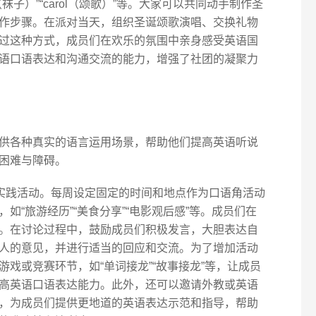
king（袜子）”“carol（颂歌）”等。大家可以共同动手制作圣
作步骤。在派对当天，组织圣诞颂歌演唱、交换礼物
过这种方式，成员们在欢乐的氛围中亲身感受英语国
语口语表达和沟通交流的能力，增强了社团的凝聚力
供各种真实的语言运用场景，帮助他们提高英语听说
困难与障碍。
言实践活动。每周设定固定的时间和地点作为口语角活动
如“旅游经历”“美食分享”“电影观后感”等。成员们在
。在讨论过程中，鼓励成员们积极发言，大胆表达自
人的意见，并进行适当的回应和交流。为了增加活动
戏或竞赛环节，如“单词接龙”“故事接龙”等，让成员
高英语口语表达能力。此外，还可以邀请外教或英语
，为成员们提供更地道的英语表达示范和指导，帮助