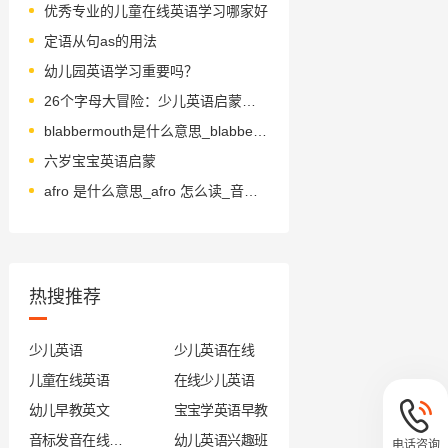
优秀专业的儿童在线英语学习哪家好
定语从句as的用法
幼儿园英语学习重要吗？
26个字母大冒险：少儿英语启蒙之旅
blabbermouth是什么意思_blabbermouth怎么读_音标ˈblæbəmaʊθ
六岁宝宝英语启蒙
afro 是什么意思_afro 怎么读_音标ˈæfrəu
热搜推荐
少儿英语
少儿英语在线
儿童在线英语
在线少儿英语
幼儿早教英文
宝宝学英语早教
音标发音在线试听
幼儿英语兴趣班
电话咨询