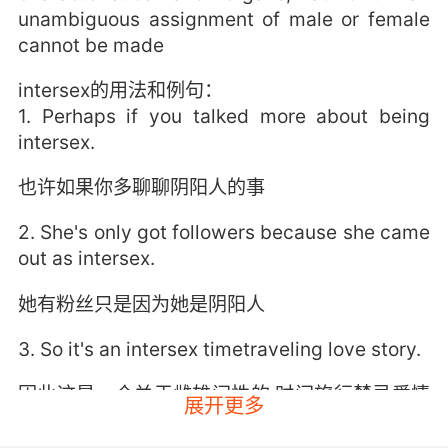
unambiguous assignment of male or female
cannot be made
intersex的用法和例句：
1. Perhaps if you talked more about being
intersex.
也许如果你多聊聊阴阳人的事
2. She's only got followers because she came
out as intersex.
她有粉丝只是因为她是阴阳人
3. So it's an intersex timetraveling love story.
因此这是一个关于雌雄间性的 时间旅行禁忌爱情
展开更多
故事