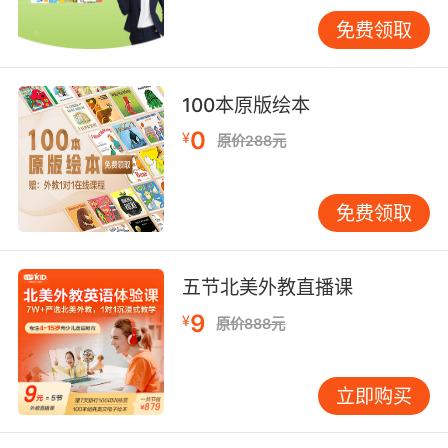
swimmed"到"She swam"的自我修正速度缩短
免费领取
60%。
对于9岁以上儿童，引入"语法侦探"角色扮演游
戏，要求通过分析故事文本找出10处语法错误。
100本原版绘本
这种元认知训练使复杂句型错误率下降41%，纽
0
¥
原价288元
约大学二语习得研究中心证实该方法能显著提升
语言监控能力。
免费领取
四、家庭协同纠错机制
MIT双语教育项目发现，家长纠错方式直接影响
孩子语法内化效果。VIPKID家长学院推行"错误记
五节北美外教直播课
录本"制度，要求家长以时间轴形式记录典型错
9
¥
原价888元
例，外教每月针对性设计巩固方案。数据表明，
坚持记录的家庭孩子语法进步速度比对照组快1.8
倍。
立即购买
特别设计的"亲子语法诊所"活动中，家长佩戴VR