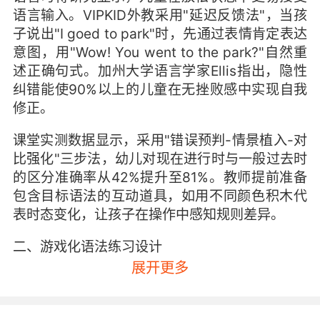
语言输入。VIPKID外教采用"延迟反馈法"，当孩
子说出"I goed to park"时，先通过表情肯定表达
意图，用"Wow! You went to the park?"自然重
述正确句式。加州大学语言学家Ellis指出，隐性
纠错能使90%以上的儿童在无挫败感中实现自我
修正。
课堂实测数据显示，采用"错误预判-情景植入-对
比强化"三步法，幼儿对现在进行时与一般过去时
的区分准确率从42%提升至81%。教师提前准备
包含目标语法的互动道具，如用不同颜色积木代
表时态变化，让孩子在操作中感知规则差异。
二、游戏化语法练习设计
斯坦福大学教育研究院证实，多巴胺分泌水平与
展开更多
语法记忆效率呈正相关。VIPKID开发的"语法寻宝
游戏"将介词用法转化为寻宝线索，孩子需用"The