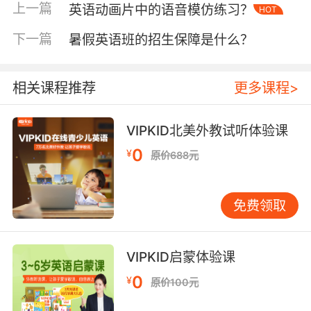
ball is under the table"等正确句式解锁宝藏位
上一篇
英语动画片中的语音模仿练习？
HOT
置。这种情境化操练使单次课程语法输出量提升
2.3倍。
下一篇
暑假英语班的招生保障是什么？
针对冠词滥用问题，外教创设"魔法超市"场景，
货架标签强制使用"a/an"规则。剑桥大学应用语
相关课程推荐
更多课程>
言学教授Thornbury的实验表明，具象化游戏能
使抽象语法规则留存率从28%跃升至65%。
VIPKID北美外教试听体验课
VIPKID课程数据显示，8周系统训练后，幼儿
0
¥
原价688元
在"apple"与"banana"前自主添加冠词的准确率
达94%。
免费领取
三、认知发展适配策略
日内瓦学派认知发展理论指出，6-8岁儿童处于
具体运算阶段，需依托实物进行逻辑推理。
VIPKID启蒙体验课
VIPKID教研组研发"语法积木"教具，通过可拼接
的时态模块，让孩子直观理解动词变形规律。追
0
¥
原价100元
踪数据显示，使用该教具的孩子完成句子"She