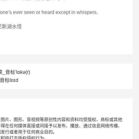
 one's ever seen or heard except in whispers.
尼斯湖水怪
音标'lɒkə(r)
音标lɒɪd
、图片、图形、音视频等原创性内容和资料均受版权、商标或其他
不得在任何媒体直接或间接予以发布、播放、通过信息网络传播、
制发行或者用于任何商业目的。
诺积极打击版权侵权行为。