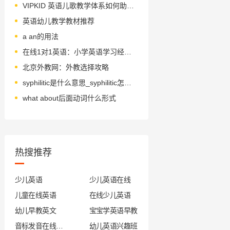
VIPKID 英语儿歌教学体系如何助力启蒙？
英语幼儿教学教材推荐
a an的用法
在线1对1英语：小学英语学习经验分享
北京外教网：外教选择攻略
syphilitic是什么意思_syphilitic怎么读_音标ˌsɪfɪ'lɪtɪk
what about后面动词什么形式
热搜推荐
少儿英语
少儿英语在线
儿童在线英语
在线少儿英语
幼儿早教英文
宝宝学英语早教
音标发音在线试听
幼儿英语兴趣班