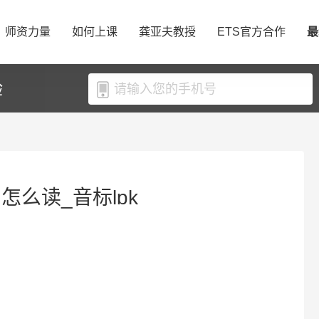
师资力量
如何上课
龚亚夫教授
ETS官方合作
最
验
h怎么读_音标lɒk