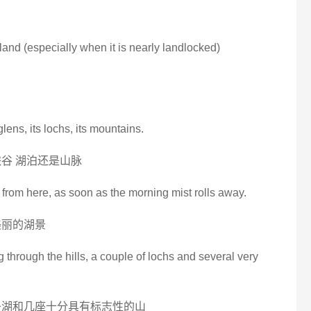
tland (especially when it is nearly landlocked)
glens, its lochs, its mountains.
谷 湖泊还是山脉
 from here, as soon as the morning mist rolls away.
美丽的湖景
g through the hills, a couple of lochs and several very
条湖和几座十分具有标志性的山