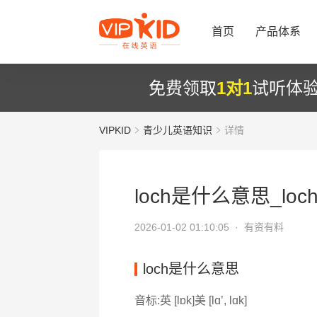
首页
产品体系
免费领取
1对1
试听体
VIPKID
青少儿英语知识
详情
loch是什么意思_loc
2026-01-02 01:10:05 ·
有资有料
loch是什么意思
音标:英 [lɒk]美 [lɑ’, lɑk]