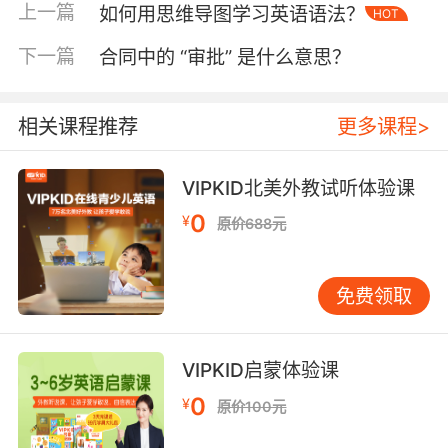
必要的麻烦。
上一篇
如何用思维导图学习英语语法？
HOT
二、掌握申请优惠券的技巧与策略
下一篇
合同中的 “审批” 是什么意思？
1. 关注官方渠道，及时获取优惠信息
VIPKID官方会不定期地在官网、APP、社交媒体
相关课程推荐
更多课程>
等渠道发布优惠活动信息。为了不错过任何一次
优惠机会，建议家长和学生密切关注这些官方渠
道，及时订阅邮件通知、关注微信公众号、加入
VIPKID北美外教试听体验课
官方社群等，以便第一时间获取最新的优惠信
0
¥
原价688元
息。
2. 积极参与互动，赢取额外奖励
免费领取
除了官方直接发布的优惠券外，VIPKID还会通过
社交媒体互动、用户反馈征集等方式，向积极参
与的用户发放额外奖励。比如，参与话题讨论、
VIPKID启蒙体验课
分享学习心得、提交课程评价等，都有机会获得
0
¥
原价100元
优惠券或课时奖励。因此，不妨多参与这些互动
活动，既能提升自己的学习体验，又能增加获得