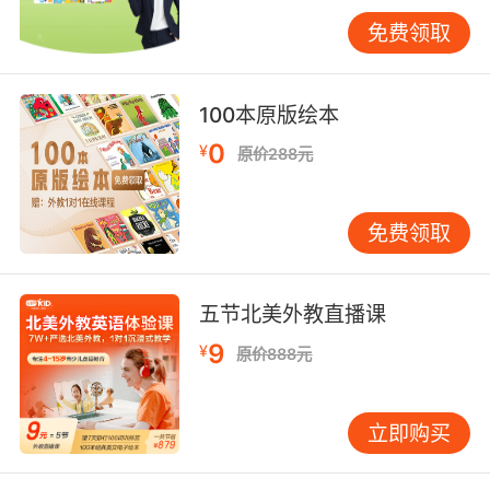
优惠的机会。
免费领取
3. 合理利用推荐机制，共享优惠福利
VIPKID往往设有推荐奖励机制，即老用户推荐新
100本原版绘本
用户成功注册并付费后，双方都可以获得一定的
优惠券或课时奖励。这是一个双赢的策略，既能
0
¥
原价288元
帮助新用户享受优惠，又能让老用户获得实惠。
因此，如果你已经是VIPKID的用户，不妨将这个
免费领取
好消息分享给身边的朋友或家人，一起享受英语
学习的乐趣。
三、优化优惠券的使用与管理
五节北美外教直播课
1. 精打细算，合理规划课程购买
9
¥
原价888元
在申请到优惠券后，如何最大化其价值，是我们
需要思考的问题。建议根据自己的学习需求和经
济状况，合理规划课程购买方案。比如，可以选
立即购买
择长期课程包以享受更大的折扣优惠，或者根据
孩子的学习进度和兴趣点，灵活选择不同的课程