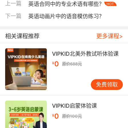
水平较高、翻译速度较快的学生，则可以适当缩
上一篇
英语合同中的专业术语有哪些？
HOT
短时间，将更多精力放在其他题型上。
下一篇
英语动画片中的语音模仿练习？
在实际考试中，我们还要根据题目的难度灵活调
整时间。如果遇到较难的题目，不要一味地纠
结，可以先跳过，完成其他相对简单的题目后，
相关课程推荐
更多课程>
再回过头来仔细思考。这样既能保证答题的效
率，又能避免因一道难题而浪费过多时间，影响
VIPKID北美外教试听体验课
整个考试的节奏。
0
¥
原价688元
二、优化翻译流程
翻译过程并非简单地逐字翻译，而是需要遵循一
免费领取
定的流程和方法，以提高翻译的准确性和速度。
第一步，通读全文，把握整体意思。在进行翻译
VIPKID启蒙体验课
之前，我们要先认真阅读原文，理解其主旨大意
0
¥
原价100元
和语境。这就好比建造房屋，先要有整体的规
划，才能确保后续的工作顺利进行。例如，在翻