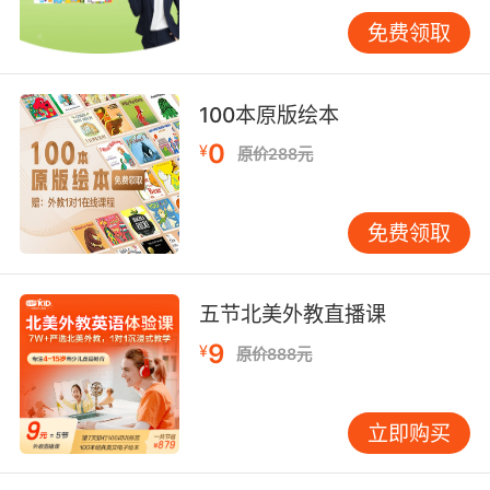
译一篇关于环境保护的文章时，我们要明确文章
免费领取
是强调环境问题的严重性，还是介绍环保措施，
或者是呼吁人们采取行动等。只有掌握了文章的
整体意思，我们才能在翻译过程中选择合适的词
100本原版绘本
汇和句式，使译文更加准确、通顺。
0
¥
原价288元
第二步，分析句子结构，确定翻译策略。在理解
了原文的基础上，我们要对句子进行细致的分
免费领取
析，找出句子的主干和修饰成分，判断句子的类
型（如简单句、复合句、并列句等），并根据句
子的特点选择合适的翻译方法。对于简单句，我
五节北美外教直播课
们可以按照正常的语序进行翻译；对于复合句，
9
¥
则需要注意从句的连接词和语序，必要时需要进
原价888元
行句子结构的调整。例如，“Although he is
young, he knows a lot.” 这个句子可以直译为“虽
立即购买
然他年轻，但他懂很多。” 但对于一些含有特殊结
构或习惯用法的句子，我们需要采用意译的方