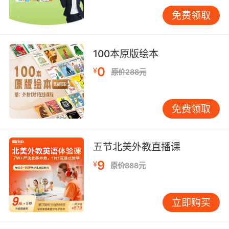
专业的线上英语培训机构一般采用一对一的教学
方式，对于10岁的孩子来说这样学习是非常高效
免费领取
的。老师和孩子的注意力都可以得到最大程度的
集中，并且孩子有任何问题都能得到及时的解
100本原版绘本
答。且通过线上视频教学的方式就可以完成英语
的学习，对于孩子和家长来说都是非常方便的，
0
¥
原价288元
孩子可以根据自己的时间来约课上课，一是充分
利用起碎片化的时间二是有效锻炼孩子的自主学
习能力。
免费领取
五节北美外教直播课
10岁英语学习选择线上培训班一定要根据孩子的
9
¥
学习特点来，并且也要看机构的专业性、成立时
原价888元
间、教学经验、教材选用以及课程安排等等，当
然也要看孩子对这样的课程适应情况如何，选择
立即购买
一家孩子喜欢的他们的学习会更加高效。