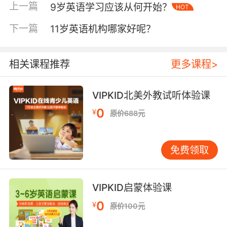
训机构的，既然是专业的机构他们面对任何年龄
上一篇
9岁英语学习应该从何开始？
HOT
段的孩子都有一套自己的教学方法，并且也都会
下一篇
11岁英语机构哪家好呢？
根据孩子的学习特点来因材施教，对于孩子英语
学习的帮助是非常大的。
相关课程推荐
更多课程>
专业的线上英语培训班有专业的老师和团队，不
VIPKID北美外教试听体验课
仅可以依据孩子的学习情况制定合理的教学计
0
¥
原价688元
划，更是可以安排合理的课程，在上课的过程中
也可以根据实际学习情况及时调整自己的教学计
划。专业的外教可以进行系统的教学，更是可以
免费领取
为孩子带来纯正的英语输入，让孩子在与外教不
断的交互中，慢慢提升孩子的听力、口语以及语
言反应能力。
VIPKID启蒙体验课
0
¥
原价100元