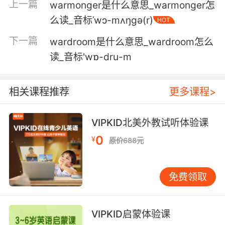
上一篇
warmonger是什么意思_warmonger怎
么读_音标ˈwɔ-mʌŋgə(r)
HOT
下一篇
wardroom是什么意思_wardroom怎么
读_音标'wɒ-dru-m
相关课程推荐
更多课程>
VIPKID北美外教试听体验课
0
¥
原价688元
免费领取
VIPKID启蒙体验课