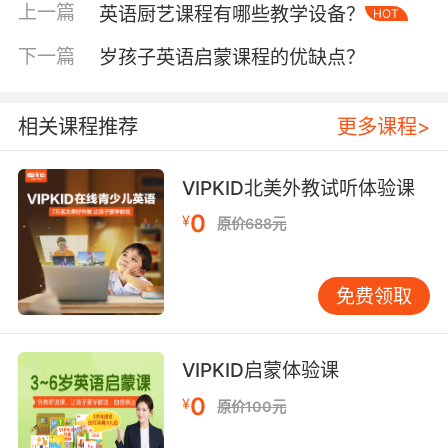
视频直播技术实现跨国实时授课，VIPKID采用的
上一篇
英语厨艺课程有哪些教学设备？
HOT
双向视频流技术使师生互动延迟低于0.3秒。平台
开发的虚拟教具互动系统，使单词卡、涂鸦板等
下一篇
岁孩子英语启蒙课程的优缺点？
传统教具数字化，互动频率较线下课堂提升
40%。但网络稳定性直接影响教学效果，第三方
相关课程推荐
更多课程>
测评显示，在网络质量较差区域，每节课平均出
现1.2次卡顿现象。
VIPKID北美外教试听体验课
情感传递的损耗是技术难以完全弥补的缺陷。哈
0
¥
原价688元
佛大学教育学院2021年研究指出，屏幕交互导致
教师微表情识别度降低60%，幼儿学员课堂参与
度下降25%。VIPKID引入的3D虚拟形象教学虽增
免费领取
强趣味性，但无法替代真实课堂的肢体语言交
流。家长满意度调查显示，仅68%认为在线互动
能达到线下课的情感连接效果。
VIPKID启蒙体验课
三、个性化学习实现度
0
¥
原价100元
大数据分析为精准教学提供支撑，VIPKID的自适