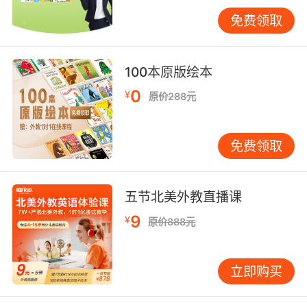
应学习系统可记录1200+个学习行为节点。通过
免费领取
AI算法生成的个性化学习路径，使单词掌握率提
升37%。某市教育局对比实验显示，采用智能系
统的学员在CEFR评级中，半年内平均提升0.8个
100本原版绘本
等级，显著高于传统班级的0.3个等级。
0
¥
原价288元
但数据驱动的个性化存在机械性风险。斯坦福大
学教育科技研究中心指出，过度依赖算法可能忽
视学习者的社会文化背景。在实际案例中，12%
免费领取
的学员因系统推荐的重复练习过量产生厌学情
绪。VIPKID近期推出的"成长伙伴"人工督导服
务，正是对纯算法模式的人性化补充。
五节北美外教直播课
9
¥
原价888元
四、教学效果持续性
碎片化学习模式契合现代生活节奏，VIPKID移动
端APP实现日均15分钟微课积累。剑桥大学语言
立即购买
实验室追踪研究显示，持续180天的碎片化学习
者，词汇量增长率与集中授课模式无显著差异。