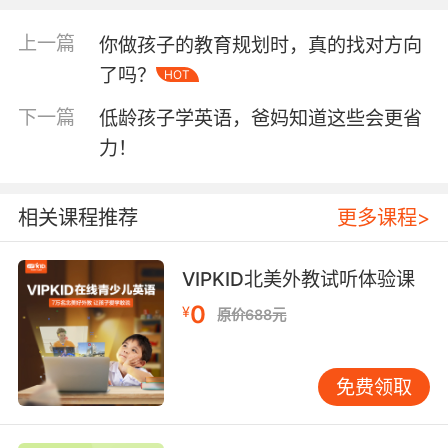
上一篇
你做孩子的教育规划时，真的找对方向
了吗？
HOT
（宝贝们和文怡以及VIPKID的外教老师一起连线远在大洋彼岸
的北美老师）
下一篇
低龄孩子学英语，爸妈知道这些会更省
力！
北京望京的文怡美食生活馆内，鲜艳有趣的游
戏场景、五彩斑斓的气球、赏心悦目的美食、整
相关课程推荐
更多课程>
齐专业的烘焙操作台使得前来上课的小朋友们兴
奋不已。
VIPKID北美外教试听体验课
0
¥
原价688元
免费领取