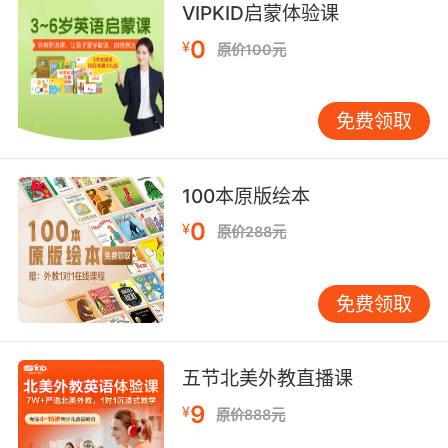
VIPKID启蒙体验课
0
¥
原价100元
免费领取
100本原版绘本
0
¥
原价288元
免费领取
五节北美外教直播课
9
¥
原价888元