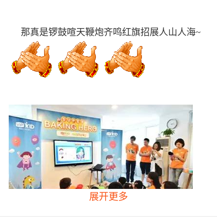
     那真是锣鼓喧天鞭炮齐鸣红旗招展人山人海~
展开更多