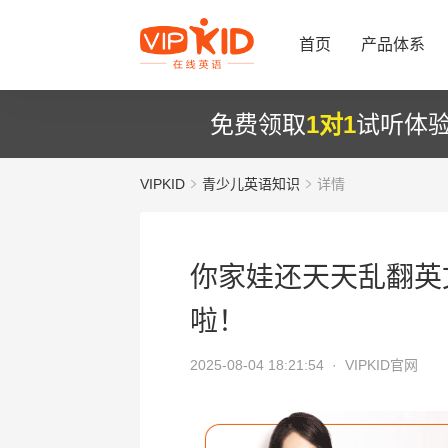
首页
产品体系
免费领取
1对1
试听体
VIPKID
青少儿英语知识
详情
你家娃还天天乱翻英
啦！
2025-08-04 18:21:54 ·
VIPKID官网