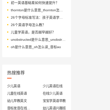
初一英语基础差如何快速提升？
thornton是什么意思_thornton怎么读_音标ˈθɔ-ntən
26个字母标准写法：孩子英语学习的书写指南
26个英语字母怎么教？
儿童学英语，是否越早越好？
unobstructed是什么意思_unobstructed怎么读_音标'ʌnəb'strʌktɪd
oh是什么意思_oh怎么读_音标əʊ
热搜推荐
少儿英语
少儿英语在线
儿童在线英语
在线少儿英语
幼儿早教英文
宝宝学英语早教
音标发音在线试听
幼儿英语兴趣班