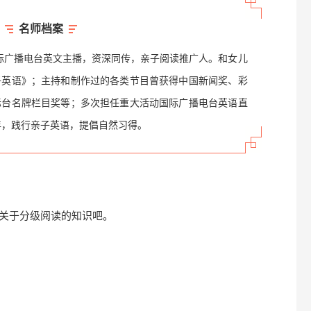
名师档案
际广播电台英文主播，资深同传，亲子阅读推广人。和女儿
子英语》；主持和制作过的各类节目曾获得中国新闻奖、彩
际台名牌栏目奖等；多次担任重大活动国际广播电台英语直
年，践行亲子英语，提倡自然习得。
关于分级阅读的知识吧。