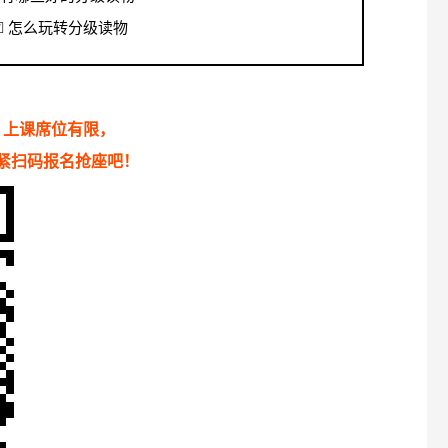
☑
怎么玩转分级读物
上课席位有限，
紧扫码报名抢座吧！